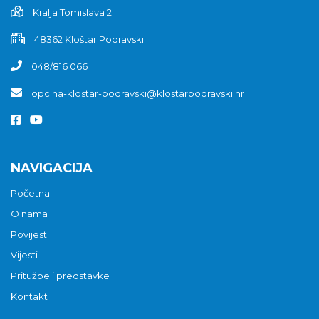
Kralja Tomislava 2
48362 Kloštar Podravski
048/816 066
opcina-klostar-podravski@klostarpodravski.hr
NAVIGACIJA
Početna
O nama
Povijest
Vijesti
Pritužbe i predstavke
Kontakt