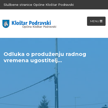
Službene stranice Općine Kloštar Podravski
MENU
Odluka o produženju radnog
vremena ugostitelj...