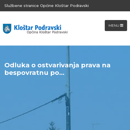
Službene stranice Općine Kloštar Podravski
MENU
Odluka o ostvarivanja prava na
bespovratnu po...