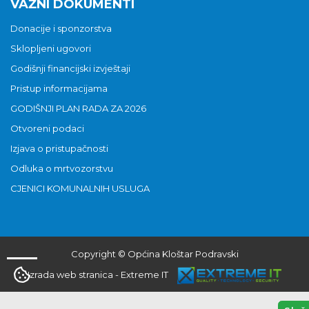
VAŽNI DOKUMENTI
Donacije i sponzorstva
Sklopljeni ugovori
Godišnji financijski izvještaji
Pristup informacijama
GODIŠNJI PLAN RADA ZA 2026
Otvoreni podaci
Izjava o pristupačnosti
Odluka o mrtvozorstvu
CJENICI KOMUNALNIH USLUGA
Copyright © Općina Kloštar Podravski
Izrada web stranica
-
Extreme IT