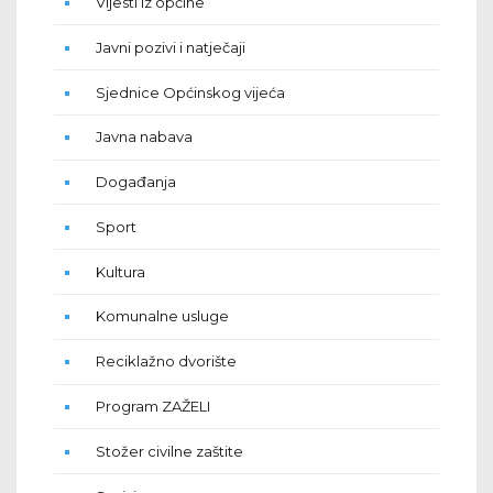
Vijesti iz općine
Javni pozivi i natječaji
Sjednice Općinskog vijeća
Javna nabava
Događanja
Sport
Kultura
Komunalne usluge
Reciklažno dvorište
Program ZAŽELI
Stožer civilne zaštite