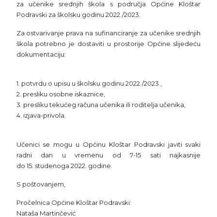
za
učenik
e
srednjih škola s područja Općine Kloštar
Podravski za školsku
godinu 20
2
2
./20
2
3
.
Za ostvarivanje prava na sufina
n
ciranje
za
učenik
e
srednjih
škola
potrebno je dostaviti u prostorije
Općine slijedeću
dokumentaciju:
1.
potvrdu o upisu
u školsku godinu
2022./202
3.
,
2.
presliku osobne iskaznice
,
3.
presliku tekućeg računa učenika ili roditelja učenika
,
4.
izjava
-
privola.
Učenici
se mogu u Općinu Kloštar Podravski ja
viti svaki
radni dan u vremenu od 7
-
15 sati najkasnije
do
15
.
studenoga
202
2
. godi
ne.
S pošt
ovanjem,
Pročelnica Općine Kloštar Podravski
:
Nataša Martinčević