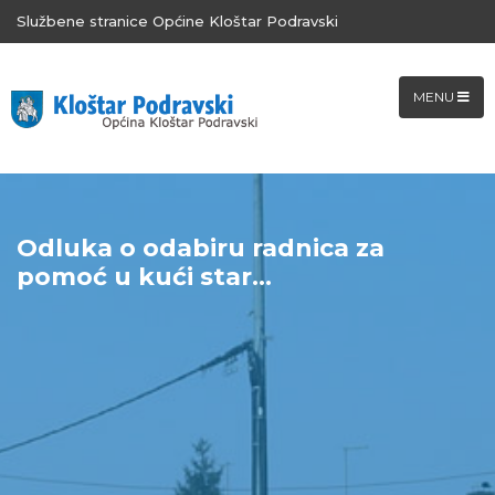
Službene stranice Općine Kloštar Podravski
MENU
Odluka o odabiru radnica za
pomoć u kući star...