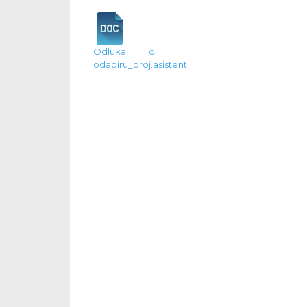
Odluka o
odabiru_proj.asistent