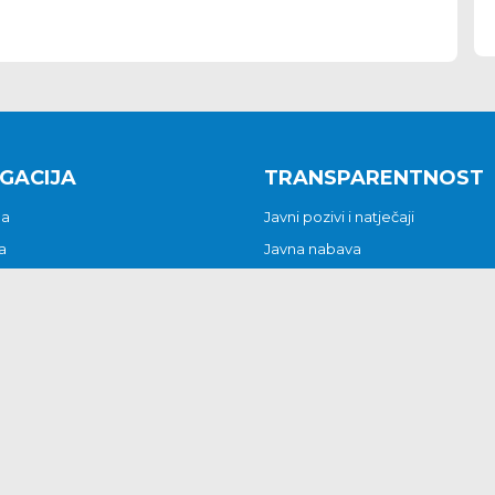
GACIJA
TRANSPARENTNOST
na
Javni pozivi i natječaji
a
Javna nabava
t
Javni pozivi i natječaji
Jedinstveni upravni odjel
be i predstavke
Općinsko vijeće
t
Općinski načelnik
Pritužbe i predstavke