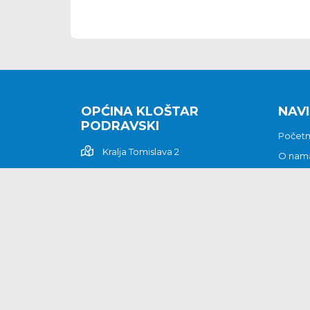
OPĆINA KLOŠTAR
NAVI
PODRAVSKI
Počet
Kralja Tomislava 2
O nam
Povijes
48362 Kloštar Podravski
Vijesti
048/816 066
Prituž
opcina-klostar-
Kontak
podravski@klostarpodravski.hr