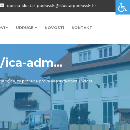
opcina-klostar-podravski@klostarpodravski.hr
OVI
UDRUGE
NOVOSTI
KONTAKT
/ica-adm...
rator/ica, za potrebe provedbe aktivnosti u sklopu...