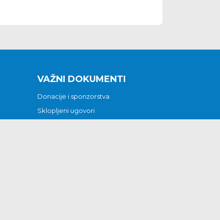
VAŽNI DOKUMENTI
Donacije i sponzorstva
Sklopljeni ugovori
Godišnji financijski izvještaji
Pristup informacijama
GODIŠNJI PLAN RADA ZA 2026
Otvoreni podaci
Izjava o pristupačnosti
Odluka o mrtvozorstvu
CJENICI KOMUNALNIH USLUGA