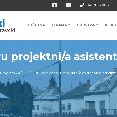
048/816 066
POČETNA
O NAMA
DRUŠTVA
KLUB
u projektni/a asistent
Program ZAŽELI
Odluka o odabiru projektni/a asistent/ica-administ