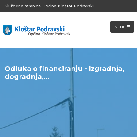
Službene stranice Općine Kloštar Podravski
MENU
Odluka o financiranju - Izgradnja,
dogradnja,...