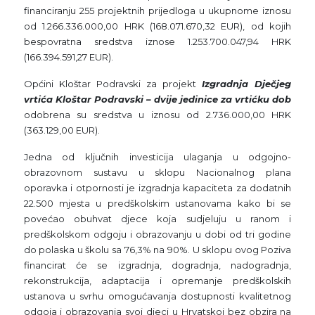
financiranju 255 projektnih prijedloga u ukupnome iznosu
od 1.266.336.000,00 HRK (168.071.670,32 EUR), od kojih
bespovratna sredstva iznose 1.253.700.047,94 HRK
(166.394.591,27 EUR).
Općini Kloštar Podravski za projekt
Izgradnja Dječjeg
vrtića Kloštar Podravski – dvije jedinice za vrtićku dob
odobrena su sredstva u iznosu od 2.736.000,00 HRK
(363.129,00 EUR).
Jedna od ključnih investicija ulaganja u odgojno-
obrazovnom sustavu u sklopu Nacionalnog plana
oporavka i otpornosti je izgradnja kapaciteta za dodatnih
22.500 mjesta u predškolskim ustanovama kako bi se
povećao obuhvat djece koja sudjeluju u ranom i
predškolskom odgoju i obrazovanju u dobi od tri godine
do polaska u školu sa 76,3% na 90%. U sklopu ovog Poziva
financirat će se izgradnja, dogradnja, nadogradnja,
rekonstrukcija, adaptacija i opremanje predškolskih
ustanova u svrhu omogućavanja dostupnosti kvalitetnog
odgoja i obrazovanja svoj djeci u Hrvatskoj bez obzira na