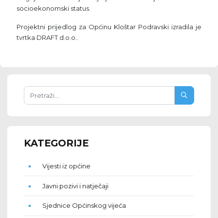
socioekonomski status.
Projektni prijedlog za Općinu Kloštar Podravski izradila je
tvrtka DRAFT d.o.o..
KATEGORIJE
Vijesti iz općine
Javni pozivi i natječaji
Sjednice Općinskog vijeća