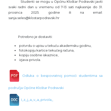
Studenti se mogu u Općinu Kloštar Podravski javiti
svaki radni dan u vremenu od 7-13 sati najkasnije do 31.
prosinca 2025. godine ili na email:
sanja.seles@klostarpodravski.hr
Potrebno je dostaviti:
potvrdu o upisu u tekuću akademsku godinu,
fotokopiju kartice tekućeg računa,
kopiju osobne iskaznice,
izjava-privola.
Odluka o bespovratnoj pomoći studentima sa
područja Općine Kloštar Podravski
I_z_j_a_v_a_privola_