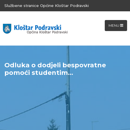
Službene stranice Općine Kloštar Podravski
MENU
Odluka o dodjeli bespovratne
pomoći studentim...