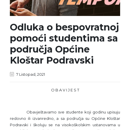
Odluka o bespovratnoj
pomoći studentima sa
područja Općine
Kloštar Podravski
7 Listopad, 2021
O B A V I J E S T
Obavještavamo sve studente koji godinu upisuju
redovno ili izvanredno, a sa područja su Općine Kloštar
Podravski i školuju se na visokoškolskim ustanovama u