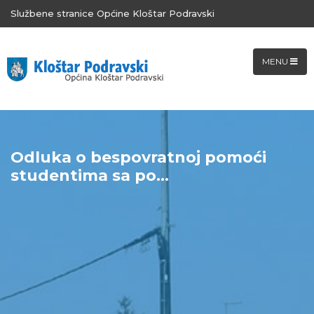
Službene stranice Općine Kloštar Podravski
MENU
Odluka o bespovratnoj pomoći
studentima sa po...