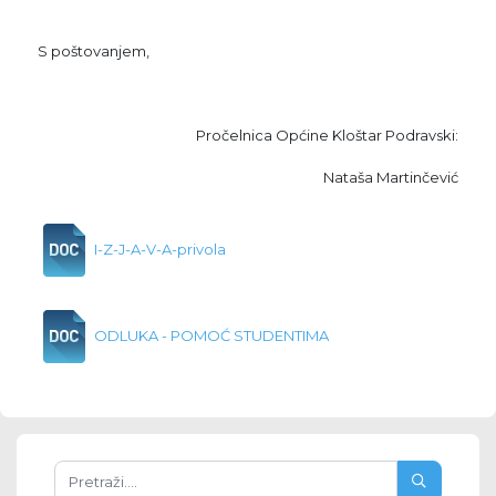
S poštovanjem,
Pročelnica Općine Kloštar Podravski:
Nataša Martinčević
I-Z-J-A-V-A-privola
ODLUKA - POMOĆ STUDENTIMA