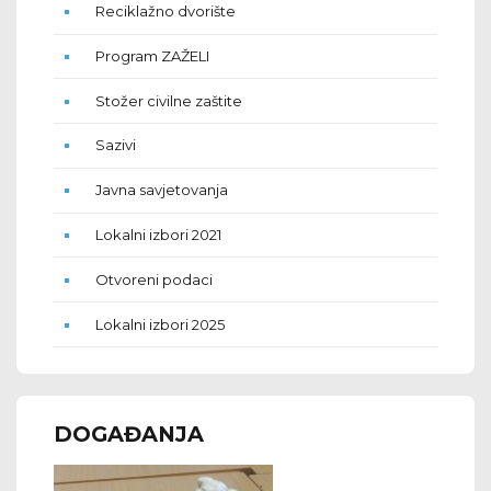
Reciklažno dvorište
Program ZAŽELI
Stožer civilne zaštite
Sazivi
Javna savjetovanja
Lokalni izbori 2021
Otvoreni podaci
Lokalni izbori 2025
DOGAĐANJA