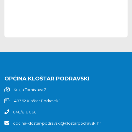
OPĆINA KLOŠTAR PODRAVSKI
Kralja Tomislava 2
48362 Kloštar Podravski
048/816 066
opcina-klostar-podravski@klostarpodravski.hr