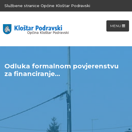
Službene stranice Općine Kloštar Podravski
MENU
Odluka formalnom povjerenstvu
za financiranje...