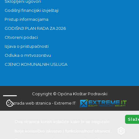
Sklopljeni ugovori
Godišnji financijski izvještaji
Pristup informacijama
GODIŠNJI PLAN RADA ZA 2026
Otvoreni podaci
Izjava o pristupačnosti
Odluka o mrtvozorstvu
CJENICI KOMUNALNIH USLUGA
Copyright © Općina Kloštar Podravski
Izrada web stranica
-
Extreme IT
Slaž
Ova stranica koristi kolačiće kako bi se osiguralo
bolje korisničko iskustvo i funkcionalnost stranica.