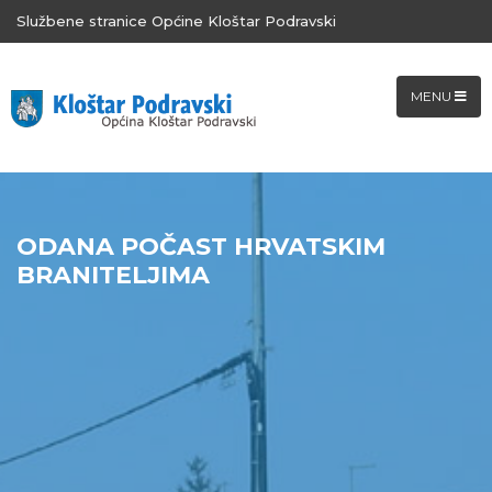
Službene stranice Općine Kloštar Podravski
MENU
ODANA POČAST HRVATSKIM
BRANITELJIMA