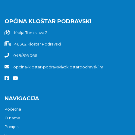
OPĆINA KLOŠTAR PODRAVSKI
Kralja Tomislava 2
48362 Kloštar Podravski
048/816 066
opcina-klostar-podravski@klostarpodravski.hr
NAVIGACIJA
Početna
O nama
Povijest