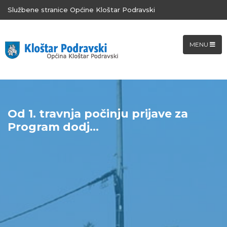
Službene stranice Općine Kloštar Podravski
MENU
Od 1. travnja počinju prijave za
Program dodj...