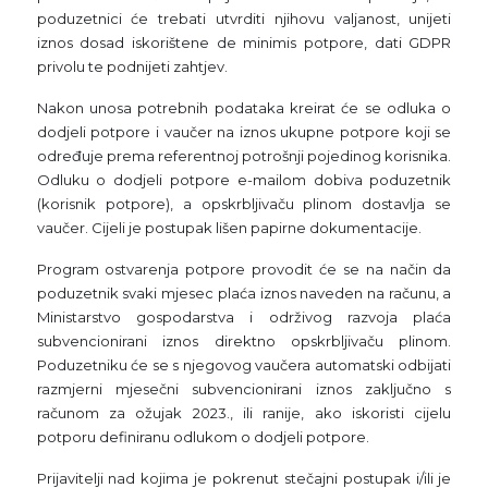
poduzetnici će trebati utvrditi njihovu valjanost, unijeti
iznos dosad iskorištene de minimis potpore, dati GDPR
privolu te podnijeti zahtjev.
Nakon unosa potrebnih podataka kreirat će se odluka o
dodjeli potpore i vaučer na iznos ukupne potpore koji se
određuje prema referentnoj potrošnji pojedinog korisnika.
Odluku o dodjeli potpore e-mailom dobiva poduzetnik
(korisnik potpore), a opskrbljivaču plinom dostavlja se
vaučer. Cijeli je postupak lišen papirne dokumentacije.
Program ostvarenja potpore provodit će se na način da
poduzetnik svaki mjesec plaća iznos naveden na računu, a
Ministarstvo gospodarstva i održivog razvoja plaća
subvencionirani iznos direktno opskrbljivaču plinom.
Poduzetniku će se s njegovog vaučera automatski odbijati
razmjerni mjesečni subvencionirani iznos zaključno s
računom za ožujak 2023., ili ranije, ako iskoristi cijelu
potporu definiranu odlukom o dodjeli potpore.
Prijavitelji nad kojima je pokrenut stečajni postupak i/ili je