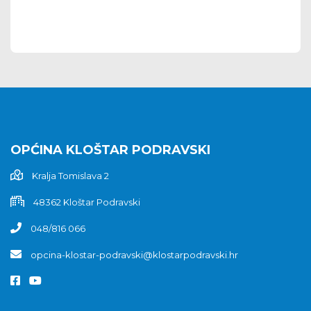
OPĆINA KLOŠTAR PODRAVSKI
Kralja Tomislava 2
48362 Kloštar Podravski
048/816 066
opcina-klostar-podravski@klostarpodravski.hr