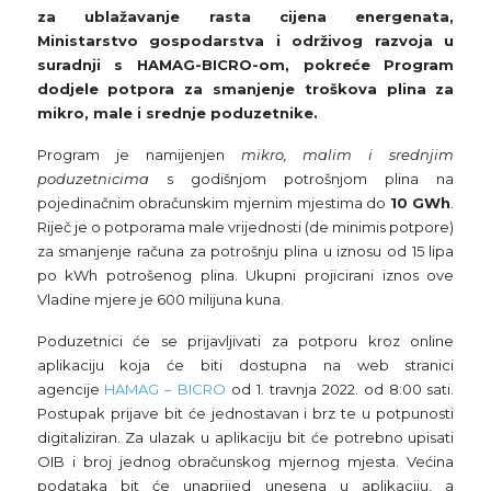
za ublažavanje rasta cijena energenata,
Ministarstvo gospodarstva i održivog razvoja u
suradnji s HAMAG-BICRO-om, pokreće Program
dodjele potpora za smanjenje troškova plina za
mikro, male i srednje poduzetnike.
Program je namijenjen
mikro, malim i srednjim
poduzetnicima
s godišnjom potrošnjom plina na
pojedinačnim obračunskim mjernim mjestima do
10 GWh
.
Riječ je o potporama male vrijednosti (de minimis potpore)
za smanjenje računa za potrošnju plina u iznosu od 15 lipa
po kWh potrošenog plina. Ukupni projicirani iznos ove
Vladine mjere je 600 milijuna kuna.
Poduzetnici će se prijavljivati za potporu kroz online
aplikaciju koja će biti dostupna na web stranici
agencije
HAMAG – BICRO
od 1. travnja 2022. od 8:00 sati.
Postupak prijave bit će jednostavan i brz te u potpunosti
digitaliziran. Za ulazak u aplikaciju bit će potrebno upisati
OIB i broj jednog obračunskog mjernog mjesta. Većina
podataka bit će unaprijed unesena u aplikaciju, a