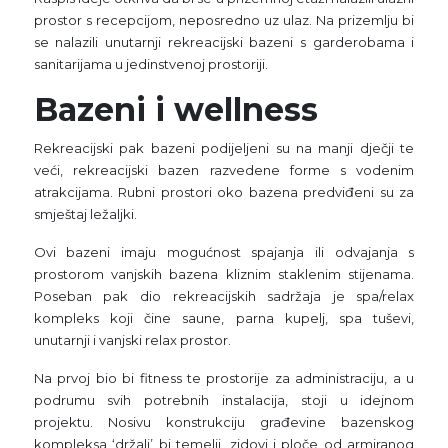
prostor s recepcijom, neposredno uz ulaz. Na prizemlju bi
se nalazili unutarnji rekreacijski bazeni s garderobama i
sanitarijama u jedinstvenoj prostoriji.
Bazeni i wellness
Rekreacijski pak bazeni podijeljeni su na manji dječji te
veći, rekreacijski bazen razvedene forme s vodenim
atrakcijama. Rubni prostori oko bazena predviđeni su za
smještaj ležaljki.
Ovi bazeni imaju mogućnost spajanja ili odvajanja s
prostorom vanjskih bazena kliznim staklenim stijenama.
Poseban pak dio rekreacijskih sadržaja je spa/relax
kompleks koji čine saune, parna kupelj, spa tuševi,
unutarnji i vanjski relax prostor.
Na prvoj bio bi fitness te prostorije za administraciju, a u
podrumu svih potrebnih instalacija, stoji u idejnom
projektu. Nosivu konstrukciju građevine bazenskog
kompleksa ‘držali’ bi temelji, zidovi i ploče od armiranog