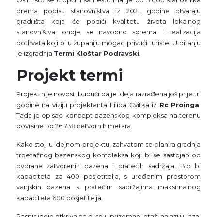
prema popisu stanovništva iz 2021. godine otvaraju
gradilišta koja će podići kvalitetu života lokalnog
stanovništva, ondje se navodno sprema i realizacija
pothvata koji bi u županiju mogao privući turiste. U pitanju
je izgradnja
Termi Kloštar Podravski
.
Projekt termi
Projekt nije novost, budući da je ideja razrađena još prije tri
godine na viziju projektanta Filipa Cvitka iz
Rc Proinga
.
Tada je opisao koncept bazenskog kompleksa na terenu
površine od 26.738 četvornih metara.
Kako stoji u idejnom projektu, zahvatom se planira gradnja
troetažnog bazenskog kompleksa koji bi se sastojao od
dvorane zatvorenih bazena i pratećih sadržaja. Bio bi
kapaciteta za 400 posjetitelja, s uređenim prostorom
vanjskih bazena s pratećim sadržajima maksimalnog
kapaciteta 600 posjetitelja.
Raspis ideje otkriva da bi se u prizemnoj etaži nalazili ulazni