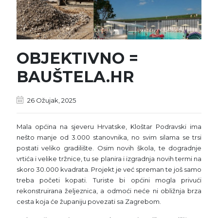
OBJEKTIVNO =
BAUŠTELA.HR
26 Ožujak, 2025
Mala općina na sjeveru Hrvatske, Kloštar Podravski ima
nešto manje od 3.000 stanovnika, no svim silama se trsi
postati veliko gradilište. Osim novih škola, te dogradnje
vrtića i velike tržnice, tu se planira i izgradnja novih termi na
skoro 30.000 kvadrata. Projekt je već spreman te još samo
treba početi kopati. Turiste bi općini mogla privući
rekonstruirana željeznica, a odmoći neće ni obližnja brza
cesta koja će županiju povezati sa Zagrebom.