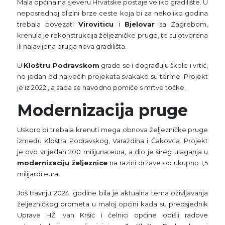
Mala općina na sjeveru Hrvatske postaje veliko gradilište. U
neposrednoj blizini brze ceste koja bi za nekoliko godina
trebala povezati
Viroviticu
i
Bjelovar
sa Zagrebom,
krenula je rekonstrukcija željezničke pruge, te su otvorena
ili najavljena druga nova gradilišta.
U
Kloštru Podravskom
grade se i dograđuju škole i vrtić,
no jedan od najvećih projekata svakako su terme. Projekt
je iz 2022., a sada se navodno pomiče s mrtve točke.
Modernizacija pruge
Uskoro bi trebala krenuti mega obnova željezničke pruge
između Kloštra Podravskog, Varaždina i Čakovca. Projekt
je ovo vrijedan 200 milijuna eura, a dio je šireg ulaganja u
modernizaciju željeznice
na razini države od ukupno 1,5
milijardi eura.
Još travnju 2024. godine bila je aktualna tema oživljavanja
željezničkog prometa u maloj općini kada su predsjednik
Uprave HŽ Ivan Kršić i čelnici općine obišli radove