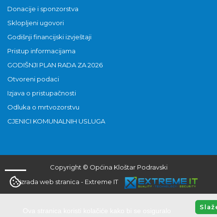
Donacije i sponzorstva
Sklopljeni ugovori
Godišnji financijski izvještaji
Pristup informacijama
GODIŠNJI PLAN RADA ZA 2026
Otvoreni podaci
Izjava o pristupačnosti
Odluka o mrtvozorstvu
CJENICI KOMUNALNIH USLUGA
Copyright © Općina Kloštar Podravski
Izrada web stranica
-
Extreme IT
Slaž
Ova stranica koristi kolačiće kako bi se osiguralo