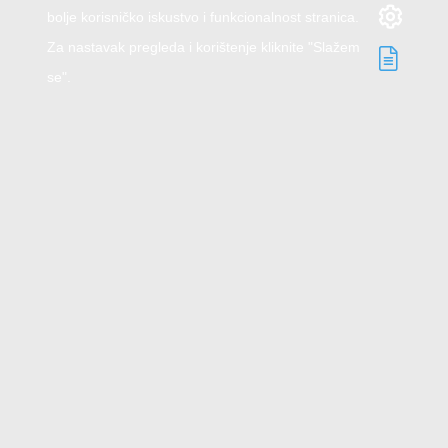
bolje korisničko iskustvo i funkcionalnost stranica.
Za nastavak pregleda i korištenje kliknite "Slažem
se".