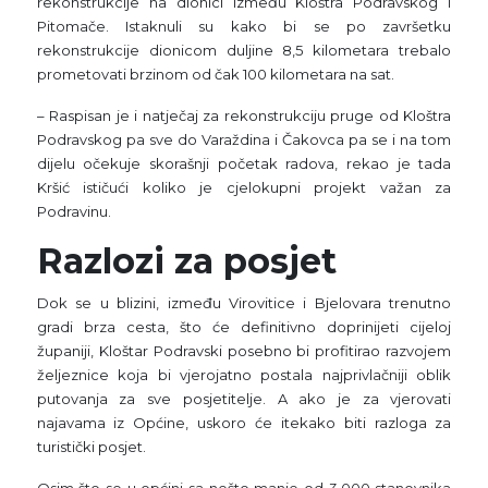
rekonstrukcije na dionici između Kloštra Podravskog i
Pitomače. Istaknuli su kako bi se po završetku
rekonstrukcije dionicom duljine 8,5 kilometara trebalo
prometovati brzinom od čak 100 kilometara na sat.
– Raspisan je i natječaj za rekonstrukciju pruge od Kloštra
Podravskog pa sve do Varaždina i Čakovca pa se i na tom
dijelu očekuje skorašnji početak radova, rekao je tada
Kršić ističući koliko je cjelokupni projekt važan za
Podravinu.
Razlozi za posjet
Dok se u blizini, između Virovitice i Bjelovara trenutno
gradi brza cesta, što će definitivno doprinijeti cijeloj
županiji, Kloštar Podravski posebno bi profitirao razvojem
željeznice koja bi vjerojatno postala najprivlačniji oblik
putovanja za sve posjetitelje. A ako je za vjerovati
najavama iz Općine, uskoro će itekako biti razloga za
turistički posjet.
Osim što se u općini sa nešto manje od 3.000 stanovnika