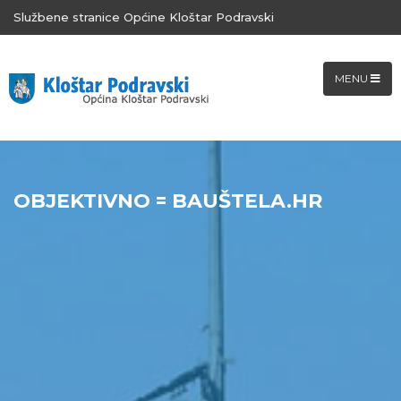
Službene stranice Općine Kloštar Podravski
MENU
OBJEKTIVNO = BAUŠTELA.HR