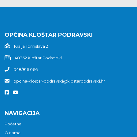
OPĆINA KLOŠTAR PODRAVSKI
Kralja Tomislava 2
48362 Kloštar Podravski
048/816 066
opcina-klostar-podravski@klostarpodravski.hr
NAVIGACIJA
Početna
O nama