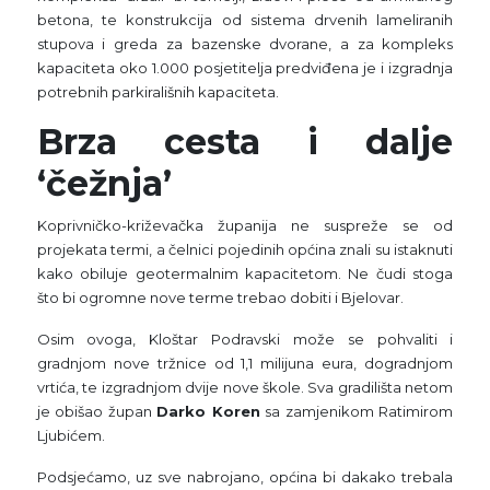
betona, te konstrukcija od sistema drvenih lameliranih
stupova i greda za bazenske dvorane, a za kompleks
kapaciteta oko 1.000 posjetitelja predviđena je i izgradnja
potrebnih parkirališnih kapaciteta.
Brza cesta i dalje
‘čežnja’
Koprivničko-križevačka županija ne suspreže se od
projekata termi, a čelnici pojedinih općina znali su istaknuti
kako obiluje geotermalnim kapacitetom. Ne čudi stoga
što bi ogromne nove terme trebao dobiti i Bjelovar.
Osim ovoga, Kloštar Podravski može se pohvaliti i
gradnjom nove tržnice od 1,1 milijuna eura, dogradnjom
vrtića, te izgradnjom dvije nove škole. Sva gradilišta netom
je obišao župan
Darko Koren
sa zamjenikom Ratimirom
Ljubićem.
Podsjećamo, uz sve nabrojano, općina bi dakako trebala