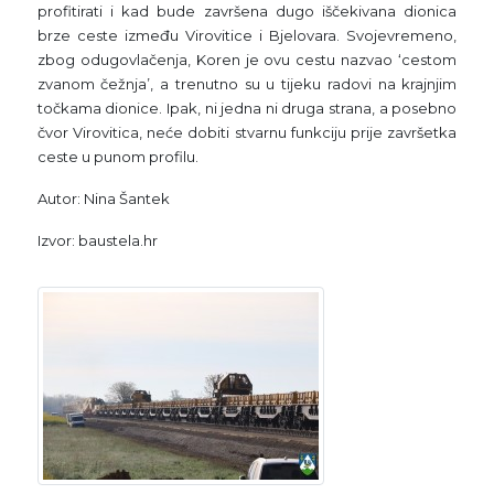
profitirati i kad bude završena dugo iščekivana dionica
brze ceste između Virovitice i Bjelovara. Svojevremeno,
zbog odugovlačenja, Koren je ovu cestu nazvao ‘cestom
zvanom čežnja’, a trenutno su u tijeku radovi na krajnjim
točkama dionice. Ipak, ni jedna ni druga strana, a posebno
čvor Virovitica, neće dobiti stvarnu funkciju prije završetka
ceste u punom profilu.
Autor: Nina Šantek
Izvor: baustela.hr