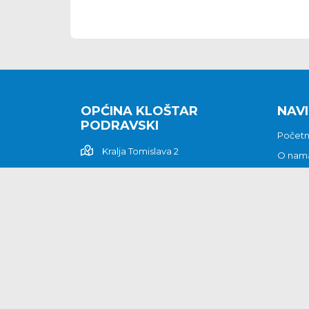
OPĆINA KLOŠTAR
NAVI
PODRAVSKI
Počet
Kralja Tomislava 2
O nam
Povijes
48362 Kloštar Podravski
Vijesti
048/816 066
Prituž
opcina-klostar-
Kontak
podravski@klostarpodravski.hr