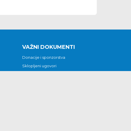
VAŽNI DOKUMENTI
Donacije i sponzorstva
Sklopljeni ugovori
Godišnji financijski izvještaji
Pristup informacijama
GODIŠNJI PLAN RADA ZA 2026
Otvoreni podaci
Izjava o pristupačnosti
Odluka o mrtvozorstvu
CJENICI KOMUNALNIH USLUGA