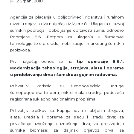
2 Srpanj, 2018
Agencija za plaćanja u poljoprivredi, ribarstvu i ruralnom
razvoju objavila dva natječaja iz Mjere 8 – Ulaganja u razvoj
šumskih područja i poboljšanje održivosti šuma, odnosno
Podmjere 8.6 -Potpora za ulaganja u šumarske
tehnologije te u preradu, mobilizaciju i marketing šumskih
proizvoda.
Prvi natječaj odnosi se na
tip operacije 8.6.1.
Modernizacija tehnologija, strojeva, alata i opreme
u pridobivanju drva i šumskouzgojnim radovima.
Prihvatljivi korisnici su šumoposjednici; udruge
šumoposjednika te obrti, mikro, mala i srednja poduzeća
registrirana sukladno nacionalnim propisima.
Prihvatljivi troškovi su: kupnja novih i rabljenih strojeva,
alata, uređaja i opreme za sječu i izradu drva; za
privlačenje, izvoženje i iznošenje drva; za proizvodnju
šumske biomase; za daljinski prijevoz drva; za