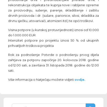
rekonstrukcija objekata te kupnja nove i rabljene opreme
za proizvodnju, sušenje, parenje, skladištenje i zaštitu
drvnih proizvoda i dr. (sušare, parionice, silosi, skladišta za
drvnu sječku, utovarivači, atomizeri itd.) te opći troškovi.
Visina potpore (u kunskoj protuvrijednosti) iznosi od 10.000
do 1.000.000 EUR.
Intenzitet potpore po projektu iznosi 50 % od ukupnih
prihvatljivih troškova projekta
Rok za podnošenje Potvrde o podnošenju prvog dijela
zahtjeva za potporu započinje 20. kolovoza 2018. godine
od 12:00 sati, a završava 31. listopada 2018. godine do 12:00
sati.
Više informacija o Natječaju možete vidjeti
ovdje.