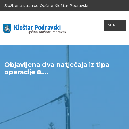
Službene stranice Općine Kloštar Podravski
MENU
Objavljena dva natječaja iz tipa
operacije 8....