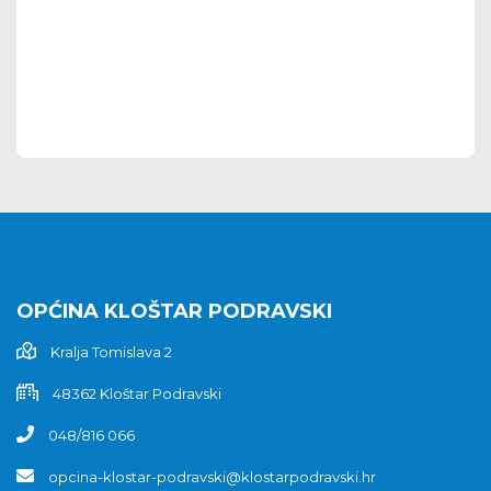
OPĆINA KLOŠTAR PODRAVSKI
Kralja Tomislava 2
48362 Kloštar Podravski
048/816 066
opcina-klostar-podravski@klostarpodravski.hr