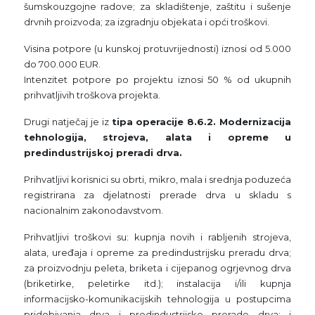
šumskouzgojne radove; za skladištenje, zaštitu i sušenje
drvnih proizvoda; za izgradnju objekata i opći troškovi.
Visina potpore (u kunskoj protuvrijednosti) iznosi od 5.000
do 700.000 EUR.
Intenzitet potpore po projektu iznosi 50 % od ukupnih
prihvatljivih troškova projekta.
Drugi natječaj je iz
tipa operacije 8.6.2. Modernizacija
tehnologija, strojeva, alata i opreme u
predindustrijskoj preradi drva.
Prihvatljivi korisnici su obrti, mikro, mala i srednja poduzeća
registrirana za djelatnosti prerade drva u skladu s
nacionalnim zakonodavstvom.
Prihvatljivi troškovi su: kupnja novih i rabljenih strojeva,
alata, uređaja i opreme za predindustrijsku preradu drva;
za proizvodnju peleta, briketa i cijepanog ogrjevnog drva
(briketirke, peletirke itd.); instalacija i/ili kupnja
informacijsko-komunikacijskih tehnologija u postupcima
pridobivanja drva i predindustrijske prerade drva; i