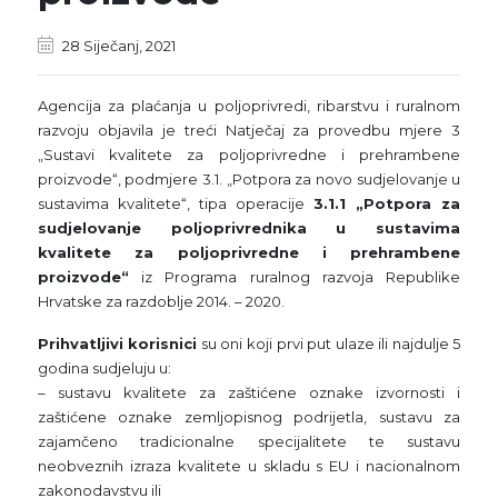
28 Siječanj, 2021
Agencija za plaćanja u poljoprivredi, ribarstvu i ruralnom
razvoju objavila je treći Natječaj za provedbu mjere 3
„Sustavi kvalitete za poljoprivredne i prehrambene
proizvode“, podmjere 3.1. „Potpora za novo sudjelovanje u
sustavima kvalitete“, tipa operacije
3.1.1 „Potpora za
sudjelovanje poljoprivrednika u sustavima
kvalitete za poljoprivredne i prehrambene
proizvode“
iz Programa ruralnog razvoja Republike
Hrvatske za razdoblje 2014. – 2020.
Prihvatljivi korisnici
su oni koji prvi put ulaze ili najdulje 5
godina sudjeluju u:
– sustavu kvalitete za zaštićene oznake izvornosti i
zaštićene oznake zemljopisnog podrijetla, sustavu za
zajamčeno tradicionalne specijalitete te sustavu
neobveznih izraza kvalitete u skladu s EU i nacionalnom
zakonodavstvu ili