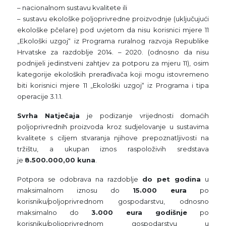
– nacionalnom sustavu kvalitete ili
– sustavu ekološke poljoprivredne proizvodnje (uključujući
ekološke pčelare) pod uvjetom da nisu korisnici mjere 11
„Ekološki uzgoj“ iz Programa ruralnog razvoja Republike
Hrvatske za razdoblje 2014. – 2020. (odnosno da nisu
podnijeli jedinstveni zahtjev za potporu za mjeru 11), osim
kategorije ekoloških prerađivača koji mogu istovremeno
biti korisnici mjere 11 „Ekološki uzgoj“ iz Programa i tipa
operacije 3.1.1.
Svrha Natječaja
je podizanje vrijednosti domaćih
poljoprivrednih proizvoda kroz sudjelovanje u sustavima
kvalitete s ciljem stvaranja njihove prepoznatljivosti na
tržištu, a ukupan iznos raspoloživih sredstava
je
8.500.000,00 kuna
.
Potpora se odobrava na razdoblje
do pet godina
u
maksimalnom iznosu do
15.000 eura
po
korisniku/poljoprivrednom gospodarstvu, odnosno
maksimalno do
3.000 eura godišnje
po
korisniku/poljoprivrednom gospodarstvu u