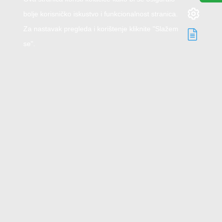
bolje korisničko iskustvo i funkcionalnost stranica.
Za nastavak pregleda i korištenje kliknite "Slažem
se".