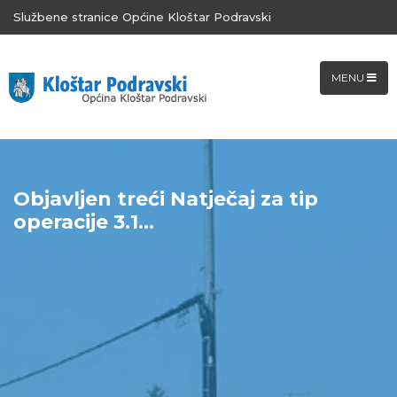
Službene stranice Općine Kloštar Podravski
MENU
Objavljen treći Natječaj za tip
operacije 3.1...