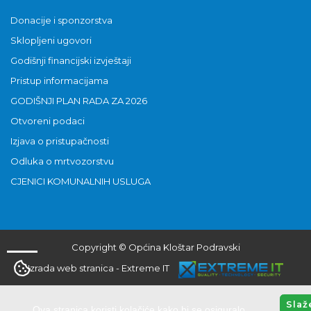
Donacije i sponzorstva
Sklopljeni ugovori
Godišnji financijski izvještaji
Pristup informacijama
GODIŠNJI PLAN RADA ZA 2026
Otvoreni podaci
Izjava o pristupačnosti
Odluka o mrtvozorstvu
CJENICI KOMUNALNIH USLUGA
Copyright © Općina Kloštar Podravski
Izrada web stranica
-
Extreme IT
Slaž
Ova stranica koristi kolačiće kako bi se osiguralo