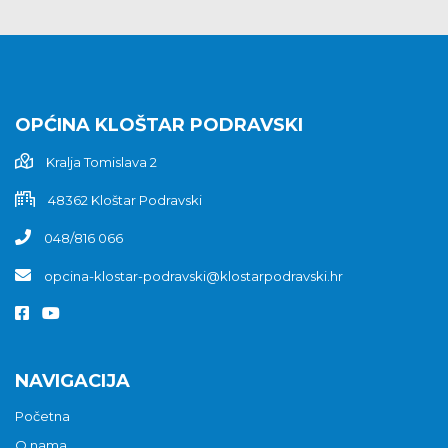
OPĆINA KLOŠTAR PODRAVSKI
Kralja Tomislava 2
48362 Kloštar Podravski
048/816 066
opcina-klostar-podravski@klostarpodravski.hr
NAVIGACIJA
Početna
O nama