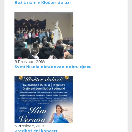
Božić nam v Klošter dolazi
8 Prosinac, 2018
Sveti Nikola obradovao dobru djecu
5 Prosinac, 2018
Predbožićni koncert