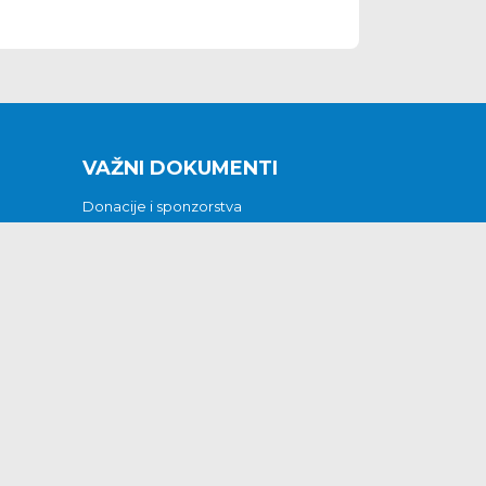
VAŽNI DOKUMENTI
Donacije i sponzorstva
Sklopljeni ugovori
Godišnji financijski izvještaji
Pristup informacijama
GODIŠNJI PLAN RADA ZA 2026
Otvoreni podaci
Izjava o pristupačnosti
Odluka o mrtvozorstvu
CJENICI KOMUNALNIH USLUGA