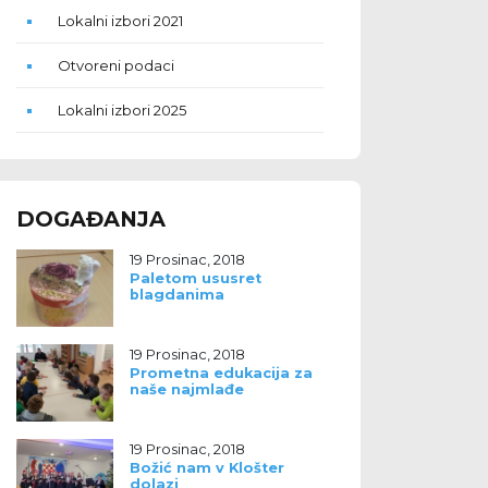
Lokalni izbori 2021
Otvoreni podaci
Lokalni izbori 2025
DOGAĐANJA
19 Prosinac, 2018
Paletom ususret
blagdanima
19 Prosinac, 2018
Prometna edukacija za
naše najmlađe
19 Prosinac, 2018
Božić nam v Klošter
dolazi