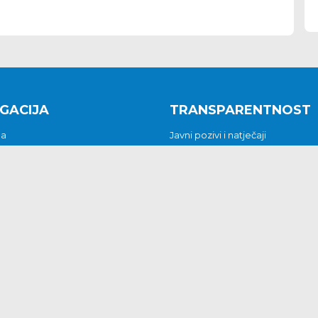
GACIJA
TRANSPARENTNOST
na
Javni pozivi i natječaji
a
Javna nabava
t
Javni pozivi i natječaji
Jedinstveni upravni odjel
be i predstavke
Općinsko vijeće
t
Općinski načelnik
Pritužbe i predstavke