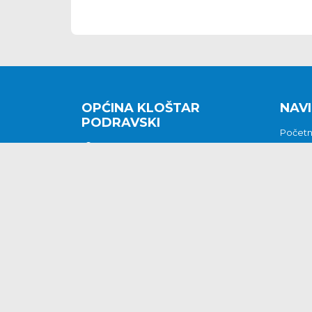
OPĆINA KLOŠTAR
NAVI
PODRAVSKI
Počet
Kralja Tomislava 2
O nam
Povijes
48362 Kloštar Podravski
Vijesti
048/816 066
Prituž
opcina-klostar-
Kontak
podravski@klostarpodravski.hr