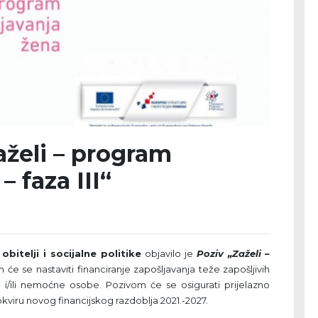
aželi – program
– faza III“
bitelji i socijalne politike
objavilo je
Poziv „Zaželi –
im će se nastaviti financiranje zapošljavanja teže zapošljivih
 i/ili nemoćne osobe. Pozivom će se osigurati prijelazno
viru novog financijskog razdoblja 2021.-2027.