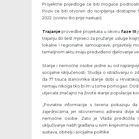
Projektne prijedloge će biti moguće podnosit
Poziv će biti otvoren do iscrpljenja dostupne f
2022. (ovisno što prije nastupi).
Trajanje
provedbe projekata u okviru
faze III
j
trajanju do šest mjeseci za pružanje usluge kra
lokalne i regionalne samouprave, prijavitelji m
temeljnom aktu imaju predviđeno djelovanje veza
Starije i nemoćne osobe jedne su od najranjivij
socijalne isključenosti. Studija o istraživanju o 
da 77 tisuća stanovnika starije dobi u Hrvatsk
nemaju nikoga tko bi im u tome pomogao. Dodatn
utjecala značajno na živote starije populacije kod
„Povratne informacije s terena pokazuju da 
zajednicama, jer istovremeno adresira dvije sk
nemoćne osobe. Zato je Vlada predložila nj
uključivanje naših građana u svim krajevima Hrva
sustava, obitelji i socijalne politike.