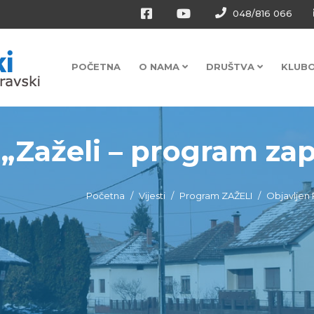
048/816 066
POČETNA
O NAMA
DRUŠTVA
KLUB
„Zaželi – program zapo
Početna
Vijesti
Program ZAŽELI
Objavljen 