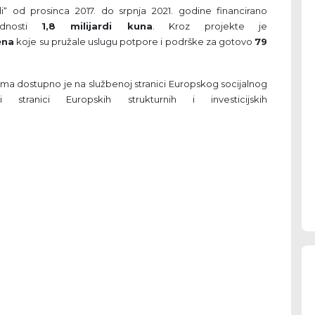
“ od prosinca 2017. do srpnja 2021. godine financirano
dnosti
1,8 milijardi kuna
. Kroz projekte je
ena
koje su pružale uslugu potpore i podrške za gotovo
79
ima dostupno je na službenoj stranici Europskog socijalnog
stranici Europskih strukturnih i investicijskih