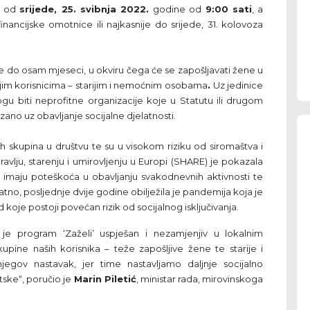
i od
srijede, 25. svibnja 2022.
godine od
9:00 sati
, a
inancijske omotnice ili najkasnije do srijede, 31. kolovoza
e do osam mjeseci, u okviru čega će se zapošljavati žene u
jnjim korisnicima – starijim i nemoćnim osobama
.
Uz jedinice
ogu biti neprofitne organizacije koje u Statutu ili drugom
no uz obavljanje socijalne djelatnosti.
ih skupina u društvu te su u visokom riziku od siromaštva i
zdravlju, starenju i umirovljenju u Europi (SHARE) je pokazala
oj imaju poteškoća u obavljanju svakodnevnih aktivnosti te
o, posljednje dvije godine obilježila je pandemija koja je
 koje postoji povećan rizik od socijalnog isključivanja.
je program ‘Zaželi’ uspješan i nezamjenjiv u lokalnim
upine naših korisnika – teže zapošljive žene te starije i
egov nastavak, jer time nastavljamo daljnje socijalno
tske“, poručio je
Marin Piletić
, ministar rada, mirovinskoga