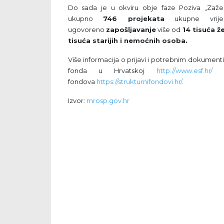
Do sada je u okviru obje faze Poziva „Zaželi
ukupno
746 projekata
ukupne vrije
ugovoreno
zapošljavanje
više od
14 tisuća ž
tisuća starijih i nemoćnih osoba.
Više informacija o prijavi i potrebnim dokument
fonda u Hrvatskoj
http://www.esf.hr/
i 
fondova
https://strukturnifondovi.hr/
.
Izvor:
mrosp.gov.hr