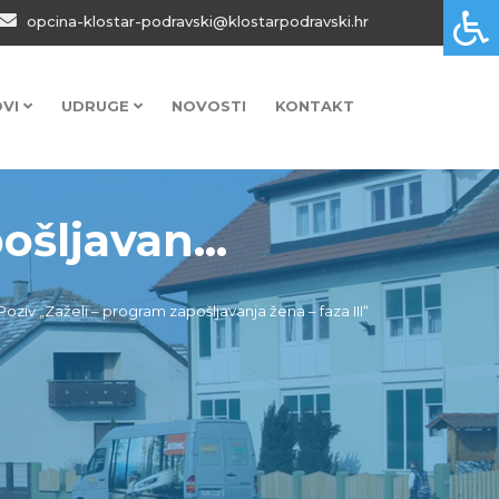
opcina-klostar-podravski@klostarpodravski.hr
OVI
UDRUGE
NOVOSTI
KONTAKT
šljavan...
Poziv „Zaželi – program zapošljavanja žena – faza III“