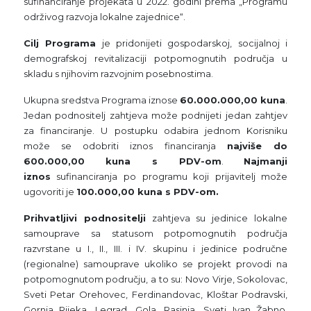
sufinanciranje projekata u 2022. godini prema „Programu
održivog razvoja lokalne zajednice“.
Cilj Programa
je pridonijeti gospodarskoj, socijalnoj i
demografskoj revitalizaciji potpomognutih područja u
skladu s njihovim razvojnim posebnostima.
Ukupna sredstva Programa iznose
60.000.000,00 kuna
.
Jedan podnositelj zahtjeva može podnijeti jedan zahtjev
za financiranje. U postupku odabira jednom Korisniku
može se odobriti iznos financiranja
najviše do
600.000,00 kuna s PDV-om
.
Najmanji
iznos
sufinanciranja po programu koji prijavitelj može
ugovoriti je
100.000,00 kuna s PDV-om.
Prihvatljivi podnositelji
zahtjeva su jedinice lokalne
samouprave sa statusom potpomognutih područja
razvrstane u I., II., III. i IV. skupinu i jedinice područne
(regionalne) samouprave ukoliko se projekt provodi na
potpomognutom području, a to su: Novo Virje, Sokolovac,
Sveti Petar Orehovec, Ferdinandovac, Kloštar Podravski,
Gornja Rijeka, Legrad, Gola, Rasinja, Sveti Ivan Žabno,