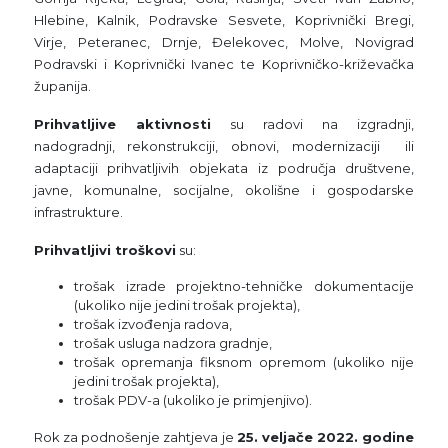
Hlebine, Kalnik, Podravske Sesvete, Koprivnički Bregi,
Virje, Peteranec, Drnje, Đelekovec, Molve, Novigrad
Podravski i Koprivnički Ivanec te Koprivničko-križevačka
županija.
Prihvatljive aktivnosti
su radovi na izgradnji,
nadogradnji, rekonstrukciji, obnovi, modernizaciji ili
adaptaciji prihvatljivih objekata iz područja društvene,
javne, komunalne, socijalne, okolišne i gospodarske
infrastrukture.
Prihvatljivi troškovi
su:
trošak izrade projektno-tehničke dokumentacije
(ukoliko nije jedini trošak projekta),
trošak izvođenja radova,
trošak usluga nadzora gradnje,
trošak opremanja fiksnom opremom (ukoliko nije
jedini trošak projekta),
trošak PDV-a (ukoliko je primjenjivo).
Rok za podnošenje zahtjeva je
25. veljače 2022. godine