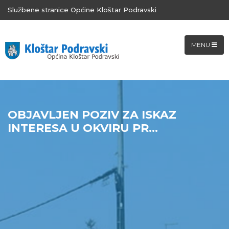
Službene stranice Općine Kloštar Podravski
MENU
OBJAVLJEN POZIV ZA ISKAZ
INTERESA U OKVIRU PR...