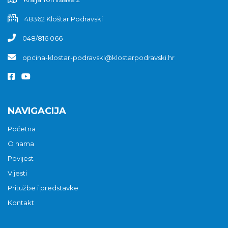
48362 Kloštar Podravski
048/816 066
opcina-klostar-podravski@klostarpodravski.hr
NAVIGACIJA
Početna
O nama
Povijest
Vijesti
Pritužbe i predstavke
Kontakt