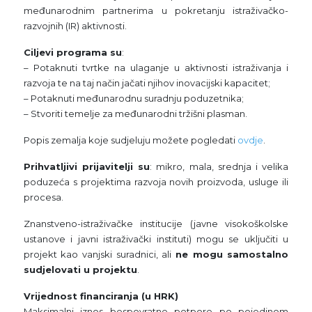
međunarodnim partnerima u pokretanju istraživačko-
razvojnih (IR) aktivnosti.
Ciljevi programa su
:
– Potaknuti tvrtke na ulaganje u aktivnosti istraživanja i
razvoja te na taj način jačati njihov inovacijski kapacitet;
– Potaknuti međunarodnu suradnju poduzetnika;
– Stvoriti temelje za međunarodni tržišni plasman.
Popis zemalja koje sudjeluju možete pogledati
ovdje
.
Prihvatljivi prijavitelji su
: mikro, mala, srednja i velika
poduzeća s projektima razvoja novih proizvoda, usluge ili
procesa.
Znanstveno-istraživačke institucije (javne visokoškolske
ustanove i javni istraživački instituti) mogu se uključiti u
projekt kao vanjski suradnici, ali
ne mogu samostalno
sudjelovati u projektu
.
Vrijednost financiranja (u HRK)
Maksimalni iznos bespovratne potpore po pojedinom