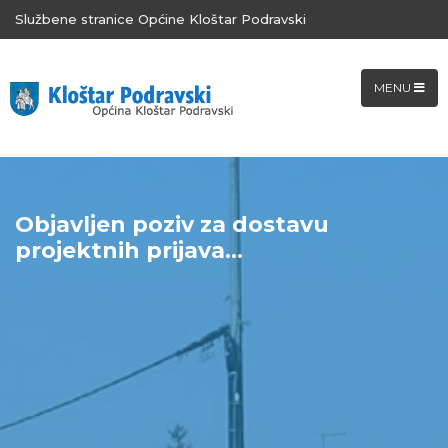
Službene stranice Općine Kloštar Podravski
MENU
Objavljen poziv za dostavu
projektnih prijava...