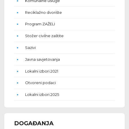
Komunalne usluge
Reciklažno dvorište
Program ZAŽELI
Stožer civilne zaštite
Sazivi
Javna savjetovanja
Lokalni izbori 2021
Otvoreni podaci
Lokalni izbori 2025
DOGAĐANJA