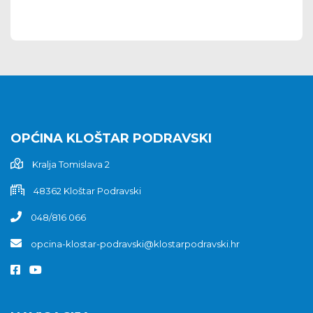
OPĆINA KLOŠTAR PODRAVSKI
Kralja Tomislava 2
48362 Kloštar Podravski
048/816 066
opcina-klostar-podravski@klostarpodravski.hr