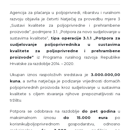
Agencija za plaćanja u poljoprivredi, ribarstvu i ruralnom
razvoju objavila je četvrti Natječaj za provedbu mjere 3
„Sustavi kvalitete za poljoprivredne i prehrambene
proizvode“, podmjere 3.1. „Potpora za novo sudjelovanje u
sustavima kvalitete“,
tipa operacije 3.1.1 „Potpora za
sudjelovanje poljoprivrednika u sustavima
kvalitete za poljoprivredne i prehrambene
proizvode“
iz Programa ruralnog razvoja Republike
Hrvatske za razdoblje 2014. – 2020.
Ukupan iznos raspoloživih sredstava je
3.000.000,00
kuna
, a svrha natječaja je podizanje vrijednosti domaćih
poljoprivrednih proizvoda kroz sudjelovanje u sustavima
kvalitete s ciljem stvaranja njihove prepoznatljivosti na
tržištu.
Potpora se odobrava na razdoblje
do pet godina
u
maksimalnom iznosu
do 15.000 eura
po
korisniku/poljoprivrednom gospodarstvu, odnosno