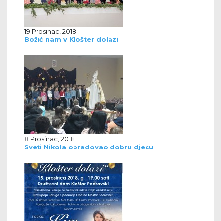
19 Prosinac, 2018
Božić nam v Klošter dolazi
8 Prosinac, 2018
Sveti Nikola obradovao dobru djecu