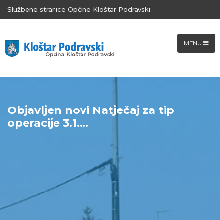
Službene stranice Općine Kloštar Podravski
MENU
Objavljen novi Natječaj za tip
operacije 3.1....