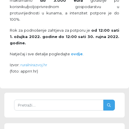
maksimalno
do 3.000 eura
godišnje po
korisniku/poljoprivrednom gospodarstvu u
protuvrijednosti u kunama, a intenzitet potpore je do
100%.
Rok za podnošenje zahtjeva za potporu je
od 12:00 sati
1. ožujka 2022. godine do 12:00 sati 30. rujna 2022.
godine.
Natječaj i sve detalje pogledajte
ovdje
.
Izvor:
ruralnirazvoj.hr
(foto: apprrr.hr)