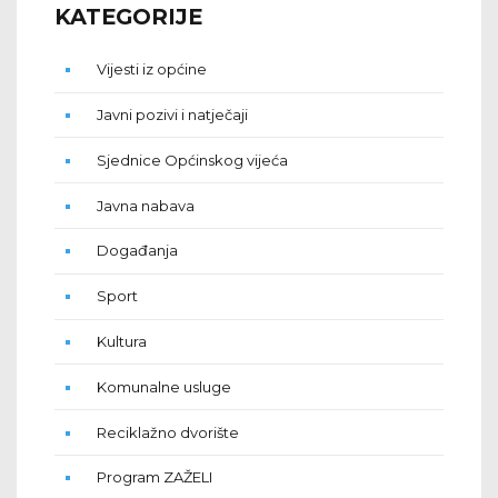
KATEGORIJE
Vijesti iz općine
Javni pozivi i natječaji
Sjednice Općinskog vijeća
Javna nabava
Događanja
Sport
Kultura
Komunalne usluge
Reciklažno dvorište
Program ZAŽELI