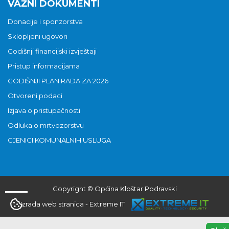
VAŽNI DOKUMENTI
Donacije i sponzorstva
Sklopljeni ugovori
Godišnji financijski izvještaji
Pristup informacijama
GODIŠNJI PLAN RADA ZA 2026
Otvoreni podaci
Izjava o pristupačnosti
Odluka o mrtvozorstvu
CJENICI KOMUNALNIH USLUGA
Copyright © Općina Kloštar Podravski
Izrada web stranica
-
Extreme IT