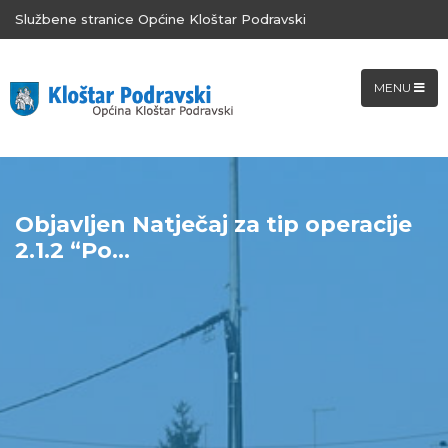
Službene stranice Općine Kloštar Podravski
MENU
Objavljen Natječaj za tip operacije
2.1.2 “Po...