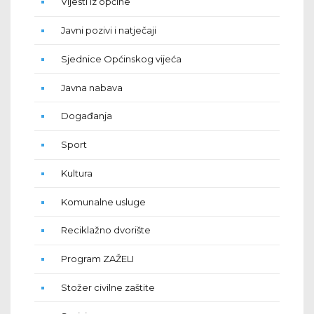
Vijesti iz općine
Javni pozivi i natječaji
Sjednice Općinskog vijeća
Javna nabava
Događanja
Sport
Kultura
Komunalne usluge
Reciklažno dvorište
Program ZAŽELI
Stožer civilne zaštite