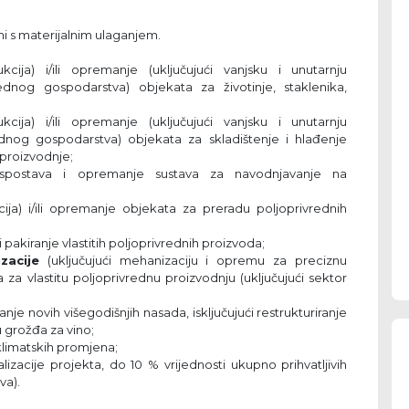
ni s materijalnim ulaganjem.
ukcija) i/ili opremanje (uključujući vanjsku i unutarnju
rednog gospodarstva) objekata za životinje, staklenika,
ukcija) i/ili opremanje (uključujući vanjsku i unutarnju
rednog gospodarstva) objekata za skladištenje i hlađenje
 proizvodnje;
 uspostava i opremanje sustava za navodnjavanje na
kcija) i/ili opremanje objekata za preradu poljoprivrednih
 pakiranje vlastitih poljoprivrednih proizvoda;
zacije
(uključujući mehanizaciju i opremu za preciznu
 za vlastitu poljoprivrednu proizvodnju (uključujući sektor
zanje novih višegodišnjih nasada, isključujući restrukturiranje
 grožđa za vino;
klimatskih promjena;
lizacije projekta, do 10 % vrijednosti ukupno prihvatljivih
va).