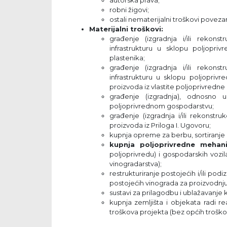
autorska prava;
robni žigovi;
ostali nematerijalni troškovi poveza
Materijalni troškovi:
građenje (izgradnja i/ili rekonstr
infrastrukturu u sklopu poljopriv
plastenika;
građenje (izgradnja i/ili rekonstr
infrastrukturu u sklopu poljopriv
proizvoda iz vlastite poljoprivredne
građenje (izgradnja), odnosno
poljoprivrednom gospodarstvu;
građenje (izgradnja i/ili rekonstru
proizvoda iz Priloga I. Ugovoru;
kupnja opreme za berbu, sortiranje i
kupnja poljoprivredne mehani
poljoprivredu) i gospodarskih vozila
vinogradarstva);
restrukturiranje postojećih i/ili podi
postojećih vinograda za proizvodnju
sustavi za prilagodbu i ublažavanje 
kupnja zemljišta i objekata radi rea
troškova projekta (bez općih troško