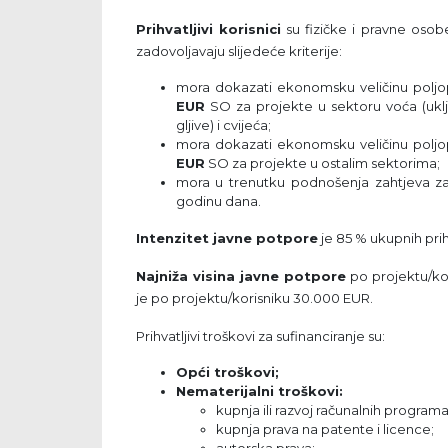
Prihvatljivi korisnici
su fizičke i pravne osobe
zadovoljavaju slijedeće kriterije:
mora dokazati ekonomsku veličinu polj
EUR
SO za projekte u sektoru voća (uklju
gljive) i cvijeća;
mora dokazati ekonomsku veličinu polj
EUR
SO za projekte u ostalim sektorima;
mora u trenutku podnošenja zahtjeva za 
godinu dana.
Intenzitet javne potpore
je 85 % ukupnih prih
Najniža visina javne potpore
po projektu/kor
je po projektu/korisniku 30.000 EUR.
Prihvatljivi troškovi za sufinanciranje su:
Opći troškovi;
Nematerijalni troškovi:
kupnja ili razvoj računalnih programa
kupnja prava na patente i licence;