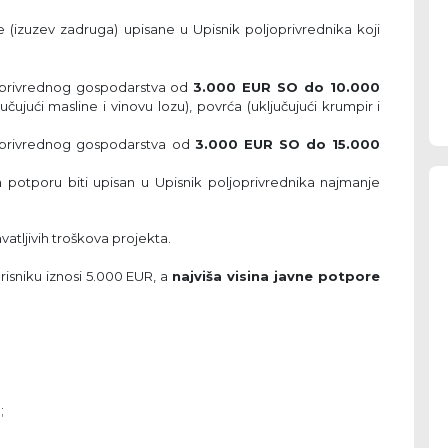
 (izuzev zadruga) upisane u Upisnik poljoprivrednika koji
oprivrednog gospodarstva od
3.000 EUR SO do 10.000
čujući masline i vinovu lozu), povrća (uključujući krumpir i
oprivrednog gospodarstva od
3.000 EUR SO do 15.000
potporu biti upisan u Upisnik poljoprivrednika najmanje
vatljivih troškova projekta.
isniku iznosi 5.000 EUR, a
najviša visina javne potpore
;