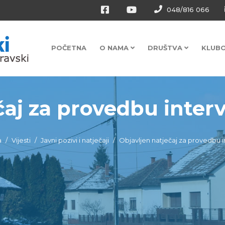
048/816 066
POČETNA
O NAMA
DRUŠTVA
KLUB
aj za provedbu interve
a
Vijesti
Javni pozivi i natječaji
Objavljen natječaj za provedbu i