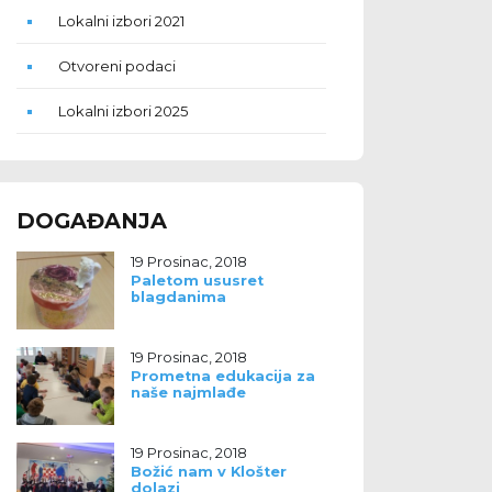
Lokalni izbori 2021
Otvoreni podaci
Lokalni izbori 2025
DOGAĐANJA
19 Prosinac, 2018
Paletom ususret
blagdanima
19 Prosinac, 2018
Prometna edukacija za
naše najmlađe
19 Prosinac, 2018
Božić nam v Klošter
dolazi