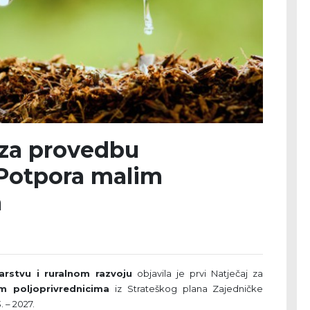
 za provedbu
. Potpora malim
a
barstvu i ruralnom razvoju
objavila je prvi Natječaj za
m poljoprivrednicima
iz Strateškog plana Zajedničke
 – 2027.