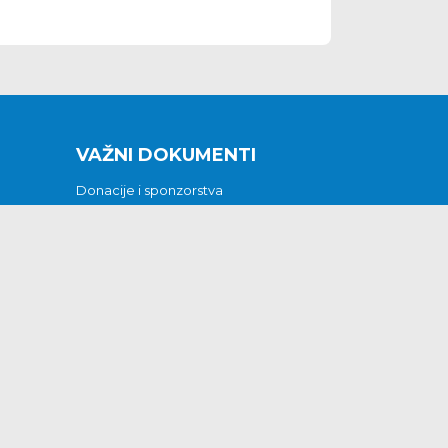
VAŽNI DOKUMENTI
Donacije i sponzorstva
Sklopljeni ugovori
Godišnji financijski izvještaji
Pristup informacijama
GODIŠNJI PLAN RADA ZA 2026
Otvoreni podaci
Izjava o pristupačnosti
Odluka o mrtvozorstvu
CJENICI KOMUNALNIH USLUGA