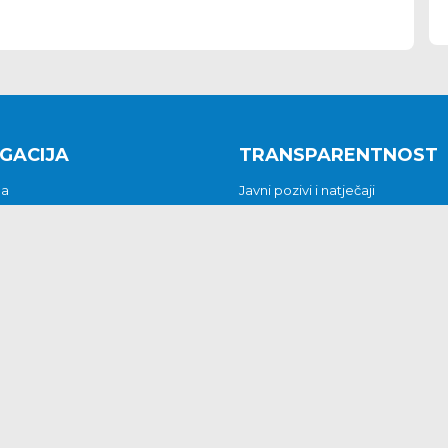
GACIJA
TRANSPARENTNOST
na
Javni pozivi i natječaji
a
Javna nabava
t
Javni pozivi i natječaji
Jedinstveni upravni odjel
be i predstavke
Općinsko vijeće
t
Općinski načelnik
Pritužbe i predstavke