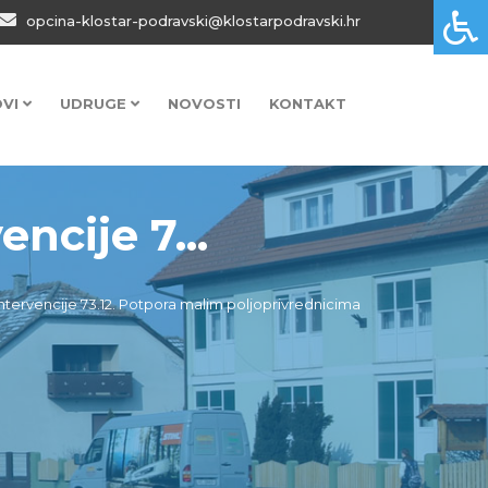
opcina-klostar-podravski@klostarpodravski.hr
OVI
UDRUGE
NOVOSTI
KONTAKT
ncije 7...
ntervencije 73.12. Potpora malim poljoprivrednicima