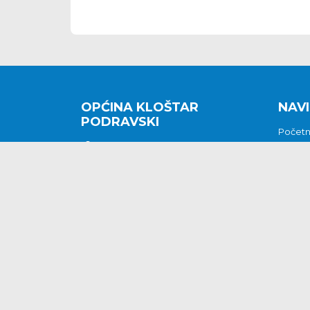
OPĆINA KLOŠTAR
NAVI
PODRAVSKI
Počet
Kralja Tomislava 2
O nam
Povijes
48362 Kloštar Podravski
Vijesti
048/816 066
Prituž
opcina-klostar-
Kontak
podravski@klostarpodravski.hr