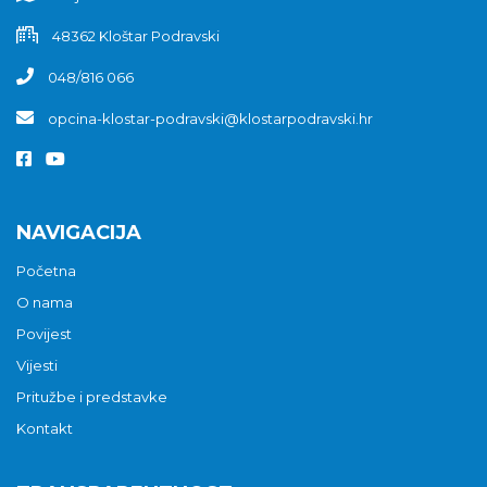
48362 Kloštar Podravski
048/816 066
opcina-klostar-podravski@klostarpodravski.hr
NAVIGACIJA
Početna
O nama
Povijest
Vijesti
Pritužbe i predstavke
Kontakt