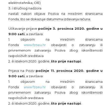
elektrotehnika, OIE)
3. i stručnog nadzora
nastali nakon objave Poziva na mrežnim stranicama
Fonda, što se dokazuje datumima izdavanja računa.
Učitavanje prijave
počinje 3. prosinca 2020. godine u
9:00 sati
, a završava:
1. objavom na mrežnim stranicama
Fonda
www.fzoeu.hr
obavijesti o zatvaranju ili
privremenom zatvaranju Poziva zbog iskorištenosti
raspoloživih sredstava
2. ili istekom 2020. godine,
što prije nastupi
.
Prijava na Poziv
počinje 11. prosinca 2020. godine u
9:00 sati
, a završava:
1. objavom na mrežnim stranicama
Fonda
www.fzoeu.hr
obavijesti o zatvaranju ili
privremenom zatvaranju Poziva zbog iskorištenosti
raspoloživih sredstava
2. ili istekom 2020. godine,
što prije nastupi
.