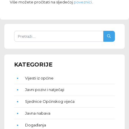
Više možete pročitati na sljedećoj
poveznici
.
KATEGORIJE
Vijesti iz općine
Javni pozivi i natječaji
Sjednice Općinskog vijeća
Javna nabava
Događanja