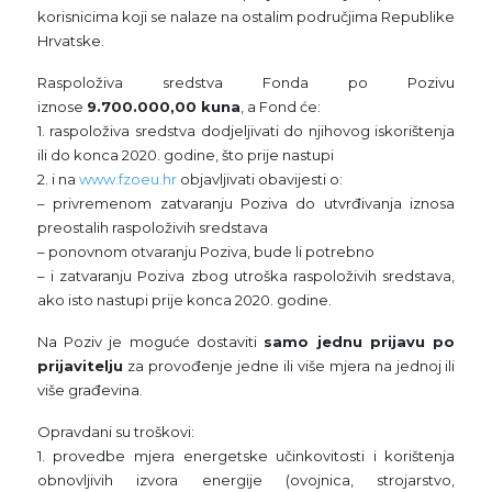
korisnicima koji se nalaze na ostalim područjima Republike
Hrvatske.
Raspoloživa sredstva Fonda po Pozivu
iznose
9.700.000,00 kuna
, a Fond će:
1. raspoloživa sredstva dodjeljivati do njihovog iskorištenja
ili do konca 2020. godine, što prije nastupi
2. i na
www.fzoeu.hr
objavljivati obavijesti o:
– privremenom zatvaranju Poziva do utvrđivanja iznosa
preostalih raspoloživih sredstava
– ponovnom otvaranju Poziva, bude li potrebno
– i zatvaranju Poziva zbog utroška raspoloživih sredstava,
ako isto nastupi prije konca 2020. godine.
Na Poziv je moguće dostaviti
samo jednu prijavu po
prijavitelju
za provođenje jedne ili više mjera na jednoj ili
više građevina.
Opravdani su troškovi:
1. provedbe mjera energetske učinkovitosti i korištenja
obnovljivih izvora energije (ovojnica, strojarstvo,