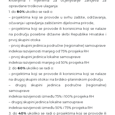
kriterijima i mjerilima za ocjenjivanje zahtjeva za
opravdane troškove ulaganja:
1. do
80%
ukoliko se radi o:
– projektima koji se provode u svrhu zaštite, održavanja,
očuvanja i upravljanja zaštićenim dijelovima prirode,
– projektima koji se provode ili korisnicima koji se nalaze
na području posebne državne skrbi Republike Hrvatske i
prvoj skupini otoka
– prvoj skupini jedinica područne (regionalne) samouprave
indeksa razvijenosti manjeg od 75% prosjeka RH
– prvoj skupini jedinica lokalne samouprave
indeksa razvijenosti manjeg od 50% prosjeka RH
2. do
60%
ukoliko se radi o:
– projektima koji se provode ili korisnicima koji se nalaze
na drugoj skupini otoka i na brdsko-planinskom području
– drugoj skupini jedinica područne (regionalne)
samouprave
indeksa razvijenosti između 75% i 100% prosjeka RH
– drugoj skupini jedinica lokalne samouprave
indeksa razvijenosti između 50% i 75% prosjeka RH
3. do
40%
ukoliko se radi o projektima koji se provode ili