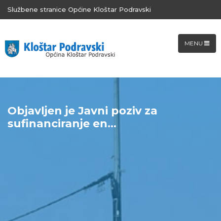
Službene stranice Općine Kloštar Podravski
MENU
Objavljen je Javni poziv za
sufinanciranje en...