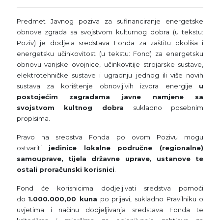
Predmet Javnog poziva za sufinanciranje energetske
obnove zgrada sa svojstvom kulturnog dobra (u tekstu:
Poziv) je dodjela sredstava Fonda za zaštitu okoliša i
energetsku učinkovitost (u tekstu: Fond) za energetsku
obnovu vanjske ovojnice, učinkovitije strojarske sustave,
elektrotehničke sustave i ugradnju jednog ili više novih
sustava za korištenje obnovljivih izvora energije
u
postojećim zagradama javne namjene sa
svojstvom kultnog dobra
sukladno posebnim
propisima.
Pravo na sredstva Fonda po ovom Pozivu mogu
ostvariti
jedinice lokalne područne (regionalne)
samouprave, tijela državne uprave, ustanove te
ostali proračunski korisnici
.
Fond će korisnicima dodjeljivati sredstva pomoći
do
1.000.000,00 kuna
po prijavi, sukladno Pravilniku o
uvjetima i načinu dodjeljivanja sredstava Fonda te