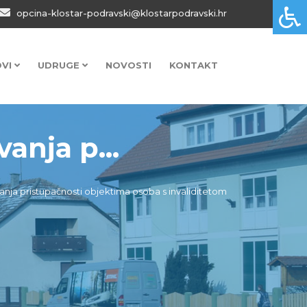
opcina-klostar-podravski@klostarpodravski.hr
OVI
UDRUGE
NOVOSTI
KONTAKT
anja p...
vanja pristupačnosti objektima osoba s invaliditetom