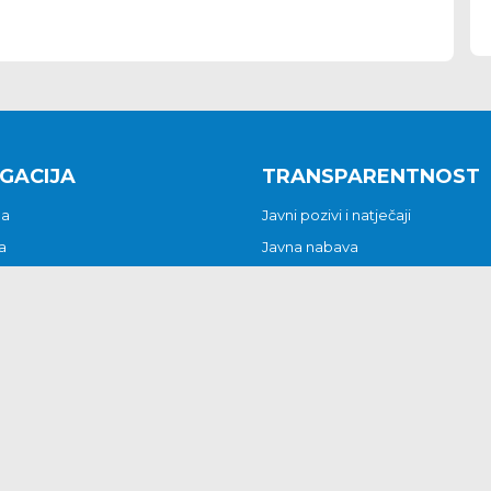
GACIJA
TRANSPARENTNOST
na
Javni pozivi i natječaji
a
Javna nabava
t
Javni pozivi i natječaji
Jedinstveni upravni odjel
be i predstavke
Općinsko vijeće
t
Općinski načelnik
Pritužbe i predstavke