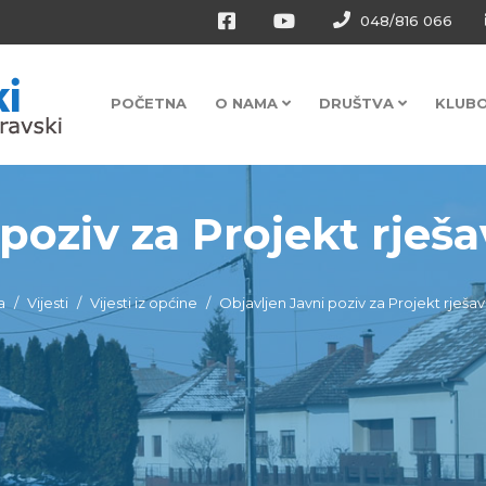
048/816 066
POČETNA
O NAMA
DRUŠTVA
KLUB
poziv za Projekt rješav
a
Vijesti
Vijesti iz općine
Objavljen Javni poziv za Projekt rješa