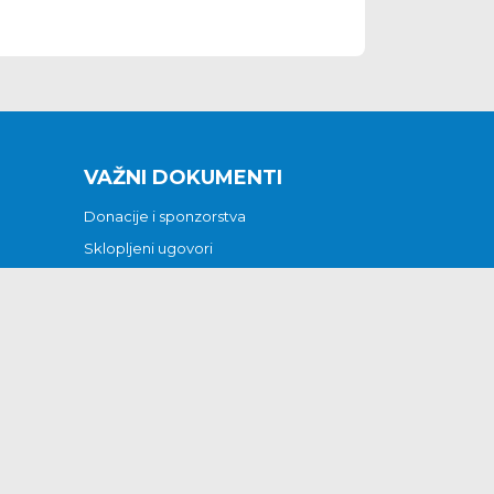
VAŽNI DOKUMENTI
Donacije i sponzorstva
Sklopljeni ugovori
Godišnji financijski izvještaji
Pristup informacijama
GODIŠNJI PLAN RADA ZA 2026
Otvoreni podaci
Izjava o pristupačnosti
Odluka o mrtvozorstvu
CJENICI KOMUNALNIH USLUGA