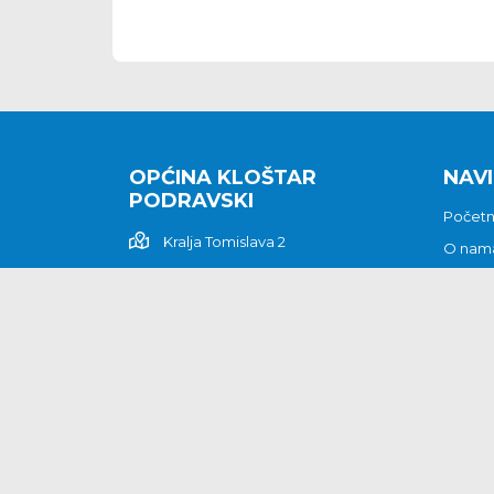
OPĆINA KLOŠTAR
NAVI
PODRAVSKI
Počet
Kralja Tomislava 2
O nam
Povijes
48362 Kloštar Podravski
Vijesti
048/816 066
Prituž
opcina-klostar-
Kontak
podravski@klostarpodravski.hr