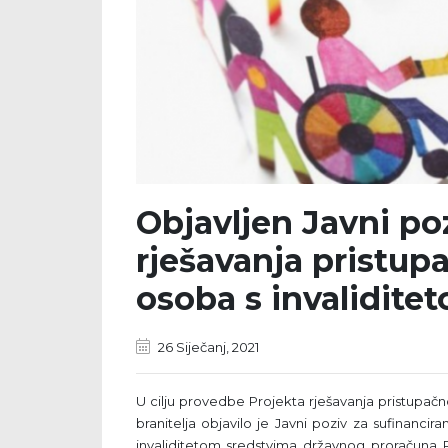
Objavljen Javni po
rješavanja pristup
osoba s invalidite
26 Siječanj, 2021
U cilju provedbe Projekta rješavanja pristupačn
branitelja objavilo je Javni poziv za sufinanci
invaliditetom sredstvima državnog proračuna 