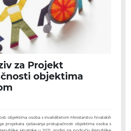
ziv za Projekt
ačnosti objektima
tom
osti objektima osoba s invaliditetom Ministarstvo hrvatskih
ranje projekata rješavanja pristupačnosti objektima osoba s
Republike Hrvatske u 2021. godini na području Republike