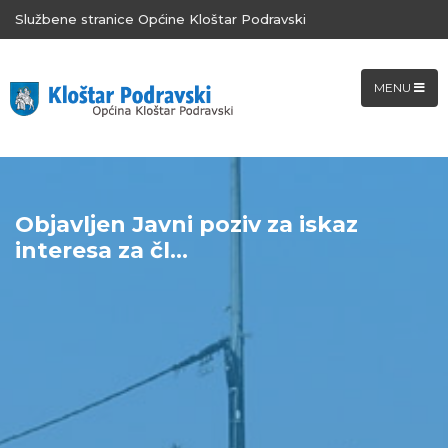
Službene stranice Općine Kloštar Podravski
MENU
Objavljen Javni poziv za iskaz
interesa za čl...