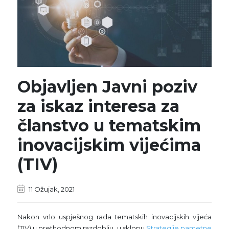
Objavljen Javni poziv
za iskaz interesa za
članstvo u tematskim
inovacijskim vijećima
(TIV)
11 Ožujak, 2021
Nakon vrlo uspješnog rada tematskih inovacijskih vijeća
(TIV) u prethodnom razdoblju, u sklopu
Strategije pametne