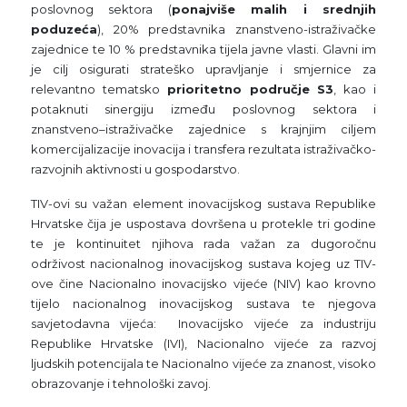
poslovnog sektora (
ponajviše malih i srednjih
poduzeća
), 20% predstavnika znanstveno-istraživačke
zajednice te 10 % predstavnika tijela javne vlasti. Glavni im
je cilj osigurati strateško upravljanje i smjernice za
relevantno tematsko
prioritetno područje S3
, kao i
potaknuti sinergiju između poslovnog sektora i
znanstveno–istraživačke zajednice s krajnjim ciljem
komercijalizacije inovacija i transfera rezultata istraživačko-
razvojnih aktivnosti u gospodarstvo.
TIV-ovi su važan element inovacijskog sustava Republike
Hrvatske čija je uspostava dovršena u protekle tri godine
te je kontinuitet njihova rada važan za dugoročnu
održivost nacionalnog inovacijskog sustava kojeg uz TIV-
ove čine Nacionalno inovacijsko vijeće (NIV) kao krovno
tijelo nacionalnog inovacijskog sustava te njegova
savjetodavna vijeća: Inovacijsko vijeće za industriju
Republike Hrvatske (IVI), Nacionalno vijeće za razvoj
ljudskih potencijala te Nacionalno vijeće za znanost, visoko
obrazovanje i tehnološki zavoj.