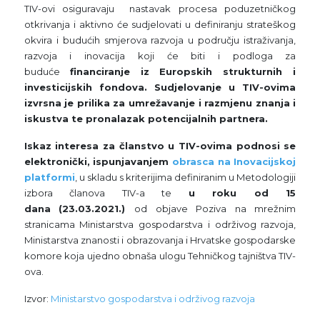
TIV-ovi osiguravaju nastavak procesa poduzetničkog
otkrivanja i aktivno će sudjelovati u definiranju strateškog
okvira i budućih smjerova razvoja u području istraživanja,
razvoja i inovacija koji će biti i podloga za
buduće
financiranje iz Europskih strukturnih i
investicijskih fondova.
Sudjelovanje u TIV-ovima
izvrsna je prilika za umrežavanje i razmjenu znanja i
iskustva te pronalazak potencijalnih partnera.
Iskaz interesa za članstvo u TIV-ovima podnosi se
elektronički, ispunjavanjem
obrasca na Inovacijskoj
platformi
, u skladu s kriterijima definiranim u Metodologiji
izbora članova TIV-a te
u roku od 15
dana
(23.03.2021.)
od objave Poziva na mrežnim
stranicama Ministarstva gospodarstva i održivog razvoja,
Ministarstva znanosti i obrazovanja i Hrvatske gospodarske
komore koja ujedno obnaša ulogu Tehničkog tajništva TIV-
ova.
Izvor:
Ministarstvo gospodarstva i održivog razvoja