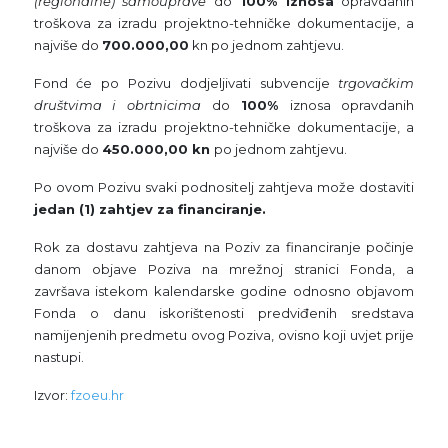
(regionalne) samouprave
do
100% iznosa
opravdanih
troškova za izradu projektno-tehničke dokumentacije, a
najviše do
700.000,00
kn po jednom zahtjevu.
Fond će po Pozivu dodjeljivati subvencije
trgovačkim
društvima i obrtnicima
do
100%
iznosa opravdanih
troškova za izradu projektno-tehničke dokumentacije, a
najviše do
450.000,00 kn
po jednom zahtjevu.
Po ovom Pozivu svaki podnositelj zahtjeva može dostaviti
jedan (1) zahtjev za financiranje.
Rok za dostavu zahtjeva na Poziv za financiranje počinje
danom objave Poziva na mrežnoj stranici Fonda, a
završava istekom kalendarske godine odnosno objavom
Fonda o danu iskorištenosti predviđenih sredstava
namijenjenih predmetu ovog Poziva, ovisno koji uvjet prije
nastupi.
Izvor:
fzoeu.hr