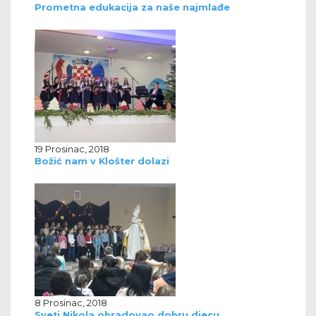
Prometna edukacija za naše najmlađe
19 Prosinac, 2018
Božić nam v Klošter dolazi
8 Prosinac, 2018
Sveti Nikola obradovao dobru djecu