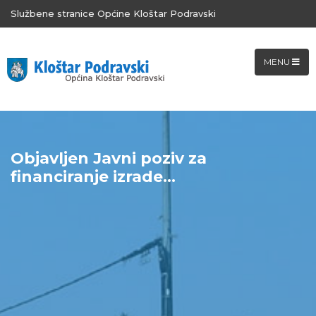
Službene stranice Općine Kloštar Podravski
MENU
Objavljen Javni poziv za
financiranje izrade...