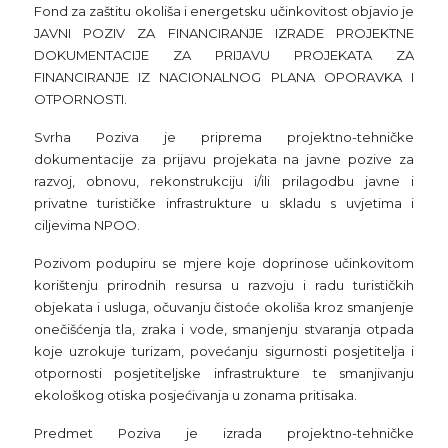
Fond za zaštitu okoliša i energetsku učinkovitost objavio je
JAVNI POZIV ZA FINANCIRANJE IZRADE PROJEKTNE
DOKUMENTACIJE ZA PRIJAVU PROJEKATA ZA
FINANCIRANJE IZ NACIONALNOG PLANA OPORAVKA I
OTPORNOSTI.
Svrha Poziva je priprema projektno-tehničke
dokumentacije za prijavu projekata na javne pozive za
razvoj, obnovu, rekonstrukciju i/ili prilagodbu javne i
privatne turističke infrastrukture u skladu s uvjetima i
ciljevima NPOO.
Pozivom podupiru se mjere koje doprinose učinkovitom
korištenju prirodnih resursa u razvoju i radu turističkih
objekata i usluga, očuvanju čistoće okoliša kroz smanjenje
onečišćenja tla, zraka i vode, smanjenju stvaranja otpada
koje uzrokuje turizam, povećanju sigurnosti posjetitelja i
otpornosti posjetiteljske infrastrukture te smanjivanju
ekološkog otiska posjećivanja u zonama pritisaka.
Predmet Poziva je izrada projektno-tehničke