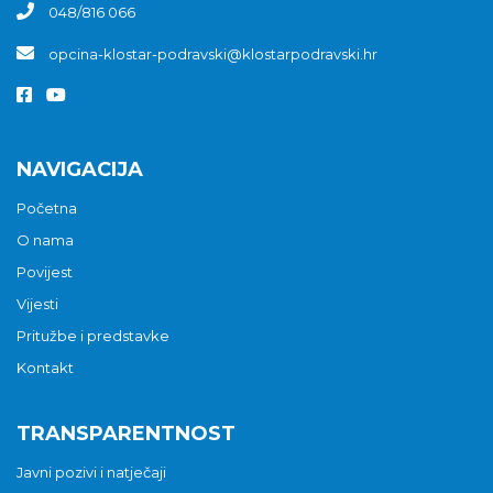
048/816 066
opcina-klostar-podravski@klostarpodravski.hr
NAVIGACIJA
Početna
O nama
Povijest
Vijesti
Pritužbe i predstavke
Kontakt
TRANSPARENTNOST
Javni pozivi i natječaji