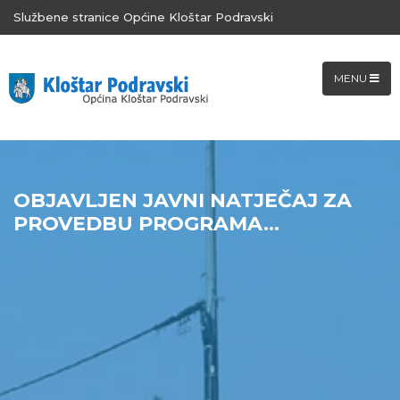
Službene stranice Općine Kloštar Podravski
MENU
OBJAVLJEN JAVNI NATJEČAJ ZA
PROVEDBU PROGRAMA...