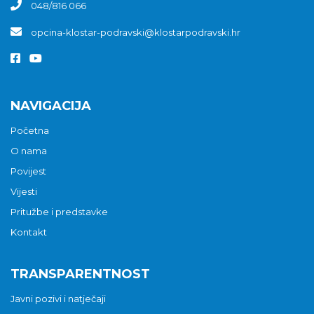
048/816 066
opcina-klostar-podravski@klostarpodravski.hr
NAVIGACIJA
Početna
O nama
Povijest
Vijesti
Pritužbe i predstavke
Kontakt
TRANSPARENTNOST
Javni pozivi i natječaji