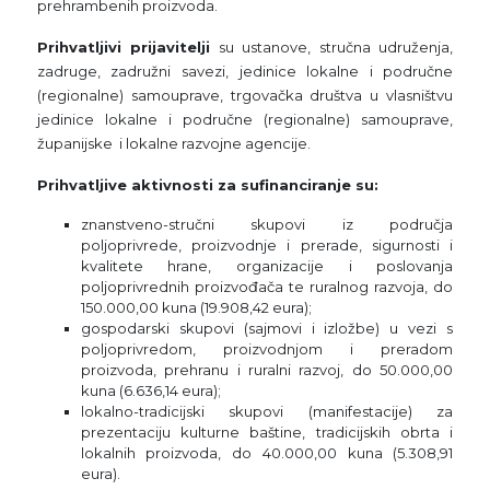
prehrambenih proizvoda.
Prihvatljivi prijavitelji
su ustanove, stručna udruženja,
zadruge, zadružni savezi, jedinice lokalne i područne
(regionalne) samouprave, trgovačka društva u vlasništvu
jedinice lokalne i područne (regionalne) samouprave,
županijske i lokalne razvojne agencije.
Prihvatljive aktivnosti za sufinanciranje su:
znanstveno-stručni skupovi iz područja
poljoprivrede, proizvodnje i prerade, sigurnosti i
kvalitete hrane, organizacije i poslovanja
poljoprivrednih proizvođača te ruralnog razvoja, do
150.000,00 kuna (19.908,42 eura);
gospodarski skupovi (sajmovi i izložbe) u vezi s
poljoprivredom, proizvodnjom i preradom
proizvoda, prehranu i ruralni razvoj, do 50.000,00
kuna (6.636,14 eura);
lokalno-tradicijski skupovi (manifestacije) za
prezentaciju kulturne baštine, tradicijskih obrta i
lokalnih proizvoda, do 40.000,00 kuna (5.308,91
eura).