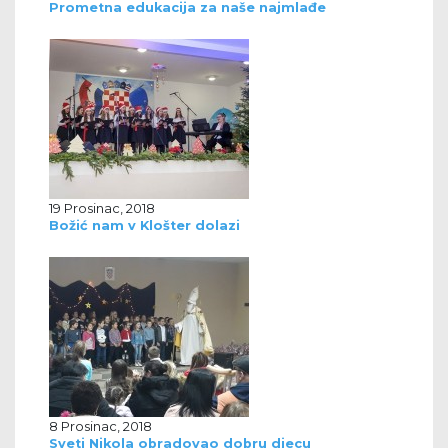
Prometna edukacija za naše najmlađe
19 Prosinac, 2018
Božić nam v Klošter dolazi
8 Prosinac, 2018
Sveti Nikola obradovao dobru djecu