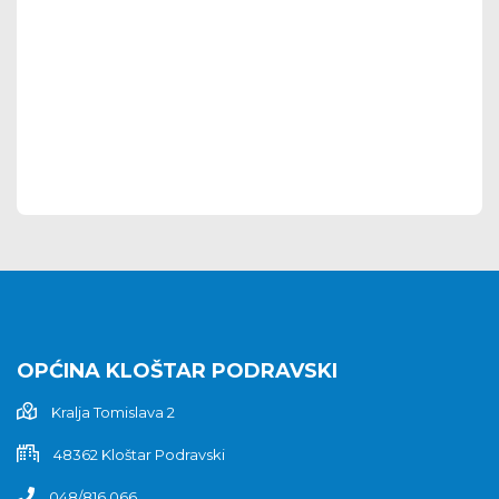
OPĆINA KLOŠTAR PODRAVSKI
Kralja Tomislava 2
48362 Kloštar Podravski
048/816 066