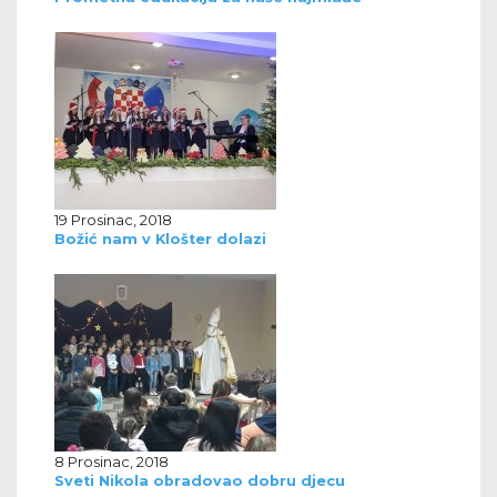
19 Prosinac, 2018
Božić nam v Klošter dolazi
8 Prosinac, 2018
Sveti Nikola obradovao dobru djecu