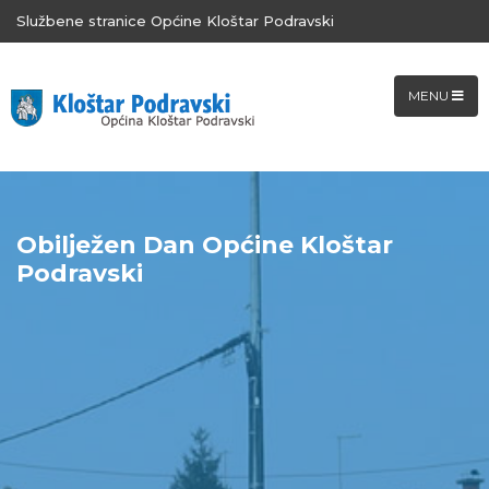
Službene stranice Općine Kloštar Podravski
MENU
Obilježen Dan Općine Kloštar
Podravski