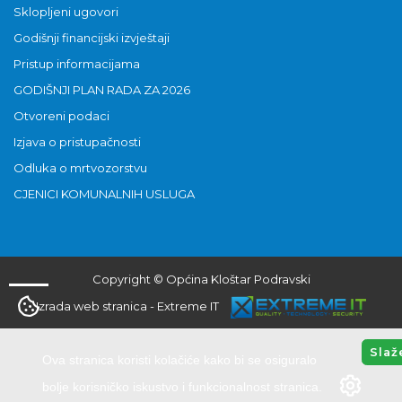
Sklopljeni ugovori
Godišnji financijski izvještaji
Pristup informacijama
GODIŠNJI PLAN RADA ZA 2026
Otvoreni podaci
Izjava o pristupačnosti
Odluka o mrtvozorstvu
CJENICI KOMUNALNIH USLUGA
Copyright © Općina Kloštar Podravski
Izrada web stranica
-
Extreme IT
Slaž
Ova stranica koristi kolačiće kako bi se osiguralo
bolje korisničko iskustvo i funkcionalnost stranica.