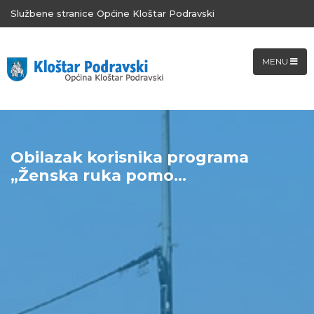
Službene stranice Općine Kloštar Podravski
MENU
Obilazak korisnika programa
„Ženska ruka pomo...