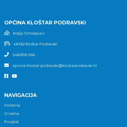
OPĆINA KLOŠTAR PODRAVSKI
Kralja Tomislava 2
48362 Kloštar Podravski
048/816 066
opcina-klostar-podravski@klostarpodravski.hr
NAVIGACIJA
Početna
O nama
Povijest