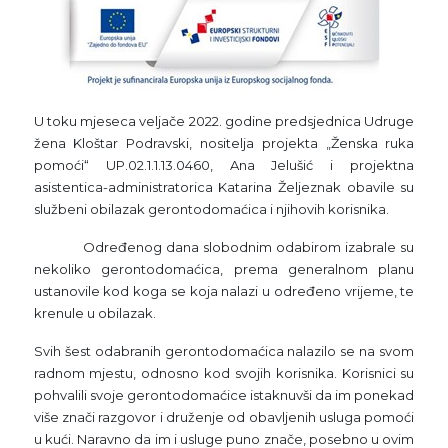
U toku mjeseca veljače 2022. godine predsjednica Udruge
žena Kloštar Podravski, nositelja projekta „Ženska ruka
pomoći“ UP.02.1.1.13.0460, Ana Jelušić i projektna
asistentica-administratorica Katarina Željeznak obavile su
službeni obilazak gerontodomaćica i njihovih korisnika.
Određenog dana slobodnim odabirom izabrale su
nekoliko gerontodomaćica, prema generalnom planu
ustanovile kod koga se koja nalazi u određeno vrijeme, te
krenule u obilazak.
Svih šest odabranih gerontodomaćica nalazilo se na svom
radnom mjestu, odnosno kod svojih korisnika. Korisnici su
pohvalili svoje gerontodomaćice istaknuvši da im ponekad
više znači razgovor i druženje od obavljenih usluga pomoći
u kući. Naravno da im i usluge puno znače, posebno u ovim