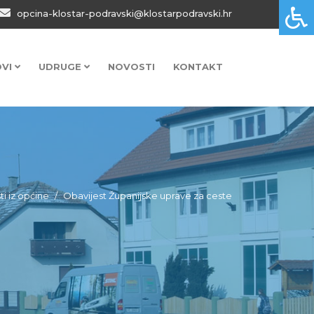
opcina-klostar-podravski@klostarpodravski.hr
OVI
UDRUGE
NOVOSTI
KONTAKT
sti iz općine
Obavijest Županijske uprave za ceste