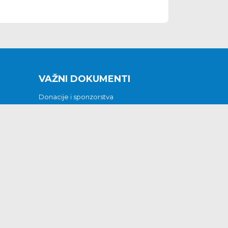
VAŽNI DOKUMENTI
Donacije i sponzorstva
Sklopljeni ugovori
Godišnji financijski izvještaji
Pristup informacijama
GODIŠNJI PLAN RADA ZA 2026
Otvoreni podaci
Izjava o pristupačnosti
Odluka o mrtvozorstvu
CJENICI KOMUNALNIH USLUGA