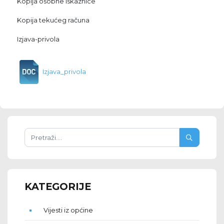
Kopija osobne iskaznice
Kopija tekućeg računa
Izjava-privola
Izjava_privola
KATEGORIJE
Vijesti iz općine