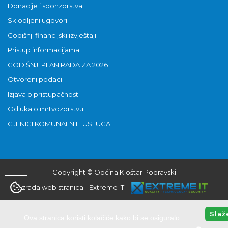
Donacije i sponzorstva
Sklopljeni ugovori
Godišnji financijski izvještaji
Pristup informacijama
GODIŠNJI PLAN RADA ZA 2026
Otvoreni podaci
Izjava o pristupačnosti
Odluka o mrtvozorstvu
CJENICI KOMUNALNIH USLUGA
Copyright © Općina Kloštar Podravski
Izrada web stranica
-
Extreme IT
Slaž
Ova stranica koristi kolačiće kako bi se osiguralo