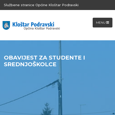
Službene stranice Općine Kloštar Podravski
MENU
OBAVIJEST ZA STUDENTE I
SREDNJOŠKOLCE