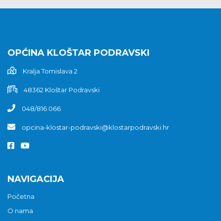
OPĆINA KLOŠTAR PODRAVSKI
Kralja Tomislava 2
48362 Kloštar Podravski
048/816 066
opcina-klostar-podravski@klostarpodravski.hr
NAVIGACIJA
Početna
O nama