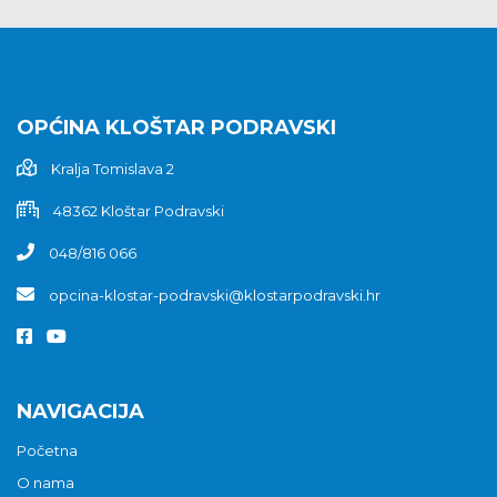
OPĆINA KLOŠTAR PODRAVSKI
Kralja Tomislava 2
48362 Kloštar Podravski
048/816 066
opcina-klostar-podravski@klostarpodravski.hr
NAVIGACIJA
Početna
O nama