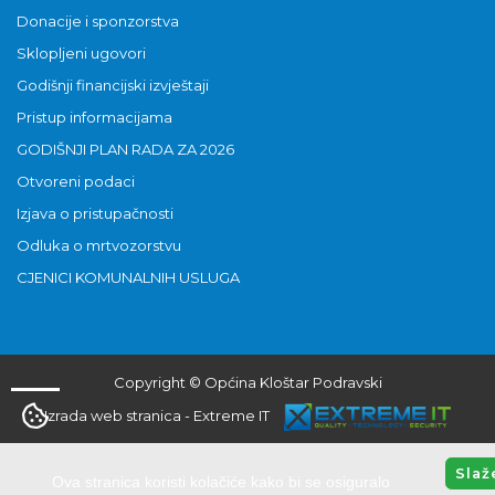
Donacije i sponzorstva
Sklopljeni ugovori
Godišnji financijski izvještaji
Pristup informacijama
GODIŠNJI PLAN RADA ZA 2026
Otvoreni podaci
Izjava o pristupačnosti
Odluka o mrtvozorstvu
CJENICI KOMUNALNIH USLUGA
Copyright © Općina Kloštar Podravski
Izrada web stranica
-
Extreme IT
Slaž
Ova stranica koristi kolačiće kako bi se osiguralo