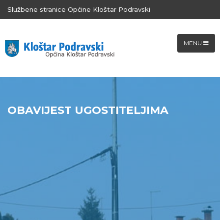
Službene stranice Općine Kloštar Podravski
MENU
OBAVIJEST UGOSTITELJIMA