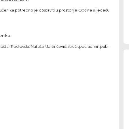
 učenika potrebno je dostaviti u prostorije Općine slijedeću
čenika.
oštar Podravski: Nataša Martinčević, struč.spec.admin.publ.