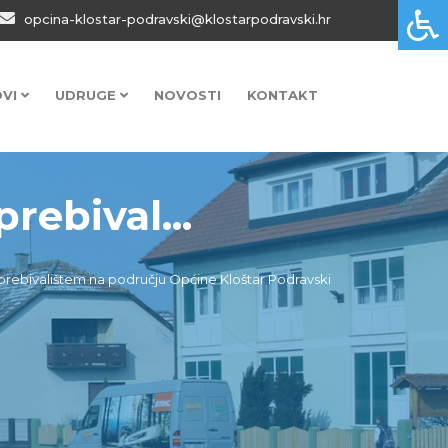
opcina-klostar-podravski@klostarpodravski.hr
OVI
UDRUGE
NOVOSTI
KONTAKT
rebival...
 prebivalištem na području Općine Kloštar Podravski