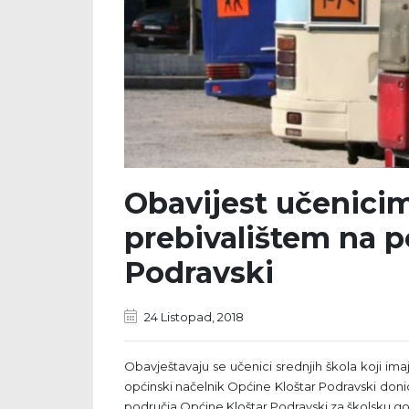
Obavijest učenicim
prebivalištem na p
Podravski
24 Listopad, 2018
Obavještavaju se učenici srednjih škola koji ima
općinski načelnik Općine Kloštar Podravski donio
područja Općine Kloštar Podravski za školsku go