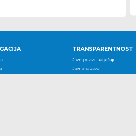
GACIJA
TRANSPARENTNOST
na
Javni pozivi i natječaji
a
Javna nabava
t
Javni pozivi i natječaji
Jedinstveni upravni odjel
be i predstavke
Općinsko vijeće
t
Općinski načelnik
Pritužbe i predstavke