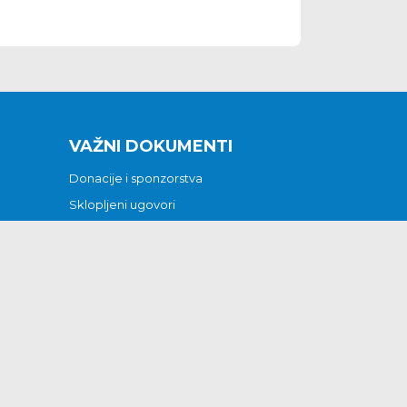
VAŽNI DOKUMENTI
Donacije i sponzorstva
Sklopljeni ugovori
Godišnji financijski izvještaji
Pristup informacijama
GODIŠNJI PLAN RADA ZA 2026
Otvoreni podaci
Izjava o pristupačnosti
Odluka o mrtvozorstvu
CJENICI KOMUNALNIH USLUGA