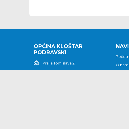
OPĆINA KLOŠTAR
NAVI
PODRAVSKI
Počet
Kralja Tomislava 2
O nam
Povijes
48362 Kloštar Podravski
Vijesti
048/816 066
Prituž
opcina-klostar-
Kontak
podravski@klostarpodravski.hr