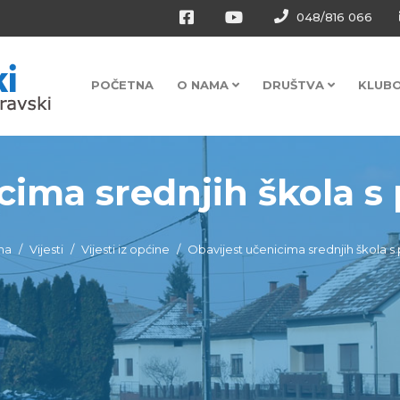
048/816 066
POČETNA
O NAMA
DRUŠTVA
KLUB
ima srednjih škola s p
na
Vijesti
Vijesti iz općine
Obavijest učenicima srednjih škola s