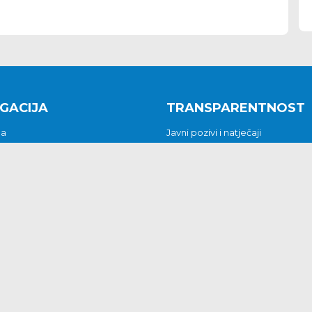
GACIJA
TRANSPARENTNOST
na
Javni pozivi i natječaji
a
Javna nabava
t
Javni pozivi i natječaji
Jedinstveni upravni odjel
be i predstavke
Općinsko vijeće
t
Općinski načelnik
Pritužbe i predstavke