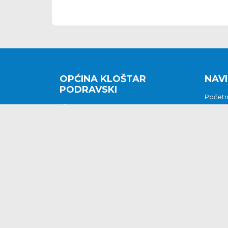
OPĆINA KLOŠTAR
NAVI
PODRAVSKI
Počet
Kralja Tomislava 2
O nam
Povijes
48362 Kloštar Podravski
Vijesti
048/816 066
Prituž
opcina-klostar-
Kontak
podravski@klostarpodravski.hr