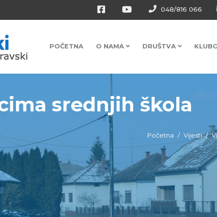
048/816 066
POČETNA
O NAMA
DRUŠTVA
KLUB
cima srednjih škola
Početna
Vijesti
V