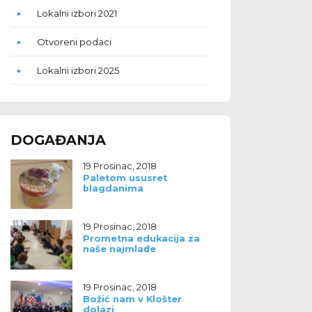
Lokalni izbori 2021
Otvoreni podaci
Lokalni izbori 2025
DOGAĐANJA
19 Prosinac, 2018
Paletom ususret
blagdanima
19 Prosinac, 2018
Prometna edukacija za
naše najmlađe
19 Prosinac, 2018
Božić nam v Klošter
dolazi