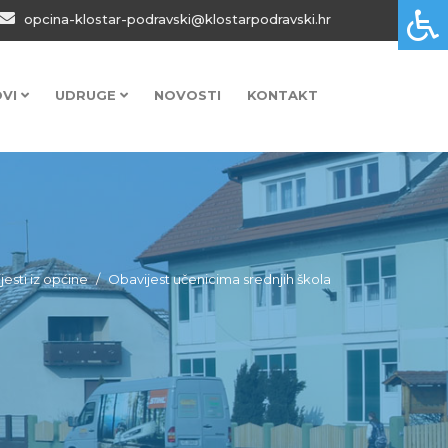
opcina-klostar-podravski@klostarpodravski.hr
OVI
UDRUGE
NOVOSTI
KONTAKT
ijesti iz općine
Obavijest učenicima srednjih škola