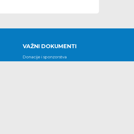
VAŽNI DOKUMENTI
Donacije i sponzorstva
Sklopljeni ugovori
Godišnji financijski izvještaji
Pristup informacijama
GODIŠNJI PLAN RADA ZA 2026
Otvoreni podaci
Izjava o pristupačnosti
Odluka o mrtvozorstvu
CJENICI KOMUNALNIH USLUGA