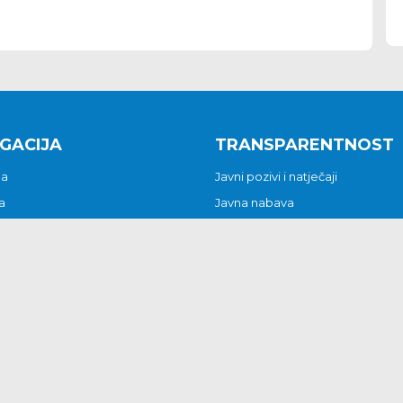
GACIJA
TRANSPARENTNOST
na
Javni pozivi i natječaji
a
Javna nabava
t
Javni pozivi i natječaji
Jedinstveni upravni odjel
be i predstavke
Općinsko vijeće
t
Općinski načelnik
Pritužbe i predstavke