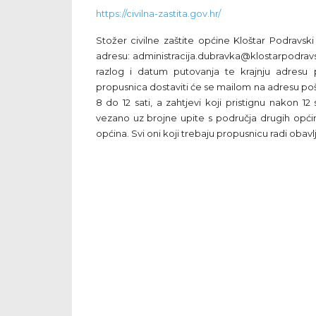
https://civilna-zastita.gov.hr/
Stožer civilne zaštite općine Kloštar Podravsk
adresu: administracija.dubravka@klostarpodravs
razlog i datum putovanja te krajnju adresu 
propusnica dostaviti će se mailom na adresu poš
8 do 12 sati, a zahtjevi koji pristignu nakon 1
vezano uz brojne upite s područja drugih općin
općina. Svi oni koji trebaju propusnicu radi obavl