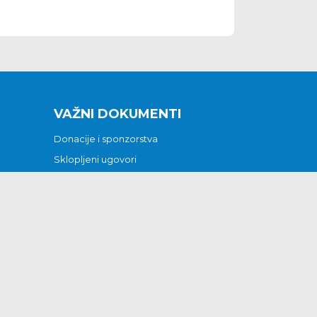
VAŽNI DOKUMENTI
Donacije i sponzorstva
Sklopljeni ugovori
Godišnji financijski izvještaji
Pristup informacijama
GODIŠNJI PLAN RADA ZA 2026
Otvoreni podaci
Izjava o pristupačnosti
Odluka o mrtvozorstvu
CJENICI KOMUNALNIH USLUGA