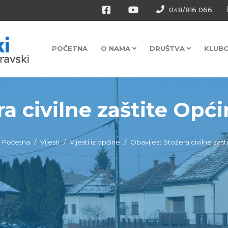
048/816 066
POČETNA
O NAMA
DRUŠTVA
KLUB
a civilne zaštite Općin
Početna
Vijesti
Vijesti iz općine
Obavijest Stožera civilne zaš