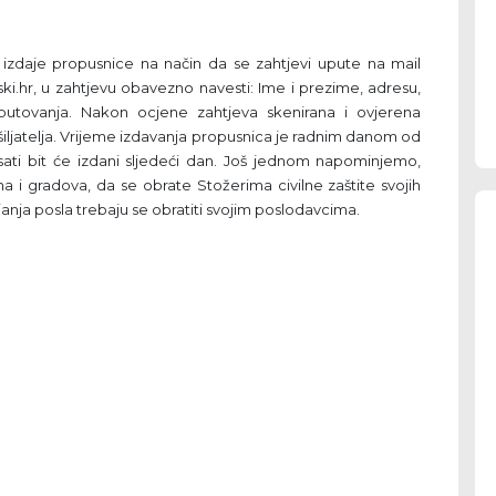
i izdaje propusnice na način da se zahtjevi upute na mail
ki.hr, u zahtjevu obavezno navesti: Ime i prezime, adresu,
putovanja. Nakon ocjene zahtjeva skenirana i ovjerena
iljatelja. Vrijeme izdavanja propusnica je radnim danom od
2 sati bit će izdani sljedeći dan. Još jednom napominjemo,
a i gradova, da se obrate Stožerima civilne zaštite svojih
janja posla trebaju se obratiti svojim poslodavcima.