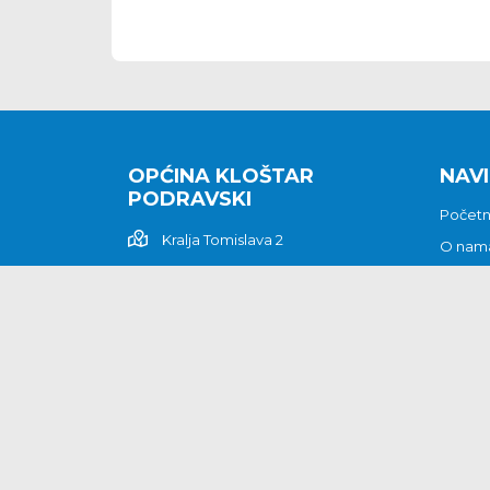
OPĆINA KLOŠTAR
NAVI
PODRAVSKI
Počet
Kralja Tomislava 2
O nam
Povijes
48362 Kloštar Podravski
Vijesti
048/816 066
Prituž
opcina-klostar-
Kontak
podravski@klostarpodravski.hr