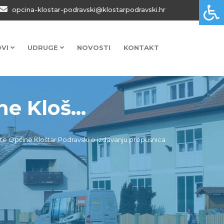
opcina-klostar-podravski@klostarpodravski.hr
OVI
UDRUGE
NOVOSTI
KONTAKT
e Kloš...
tite Općine Kloštar Podravski o izdavanju propusnica