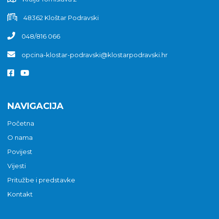
48362 Kloštar Podravski
048/816 066
opcina-klostar-podravski@klostarpodravski.hr
NAVIGACIJA
Početna
O nama
Povijest
Vijesti
Pritužbe i predstavke
Kontakt