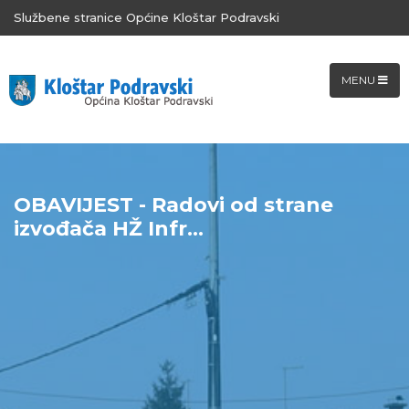
Službene stranice Općine Kloštar Podravski
MENU
OBAVIJEST - Radovi od strane
izvođača HŽ Infr...