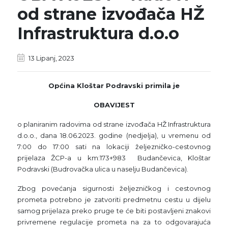
od strane izvođača HŽ
Infrastruktura d.o.o
13 Lipanj, 2023
Općina Kloštar Podravski primila je
OBAVIJEST
o planiranim radovima od strane izvođača HŽ Infrastruktura
d.o.o., dana 18.06.2023. godine (nedjelja), u vremenu od
7:00 do 17:00 sati na lokaciji željezničko-cestovnog
prijelaza ŽCP-a u km:173+983 Budančevica, Kloštar
Podravski (Budrovačka ulica u naselju Budančevica).
Zbog povećanja sigurnosti željezničkog i cestovnog
prometa potrebno je zatvoriti predmetnu cestu u dijelu
samog prijelaza preko pruge te će biti postavljeni znakovi
privremene regulacije prometa na za to odgovarajuća