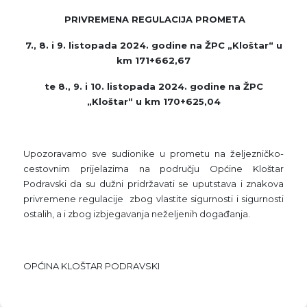
PRIVREMENA REGULACIJA PROMETA
7., 8. i 9. listopada 2024. godine na ŽPC „Kloštar“ u
km 171+662,67
te 8., 9. i 10. listopada 2024. godine na ŽPC
„Kloštar“ u km 170+625,04
Upozoravamo sve sudionike u prometu na željezničko-
cestovnim prijelazima na području Općine Kloštar
Podravski da su dužni pridržavati se uputstava i znakova
privremene regulacije zbog vlastite sigurnosti i sigurnosti
ostalih, a i zbog izbjegavanja neželjenih događanja.
OPĆINA KLOŠTAR PODRAVSKI