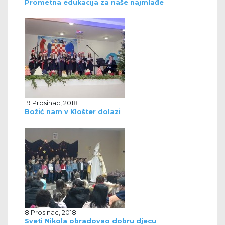
Prometna edukacija za naše najmlađe
19 Prosinac, 2018
Božić nam v Klošter dolazi
8 Prosinac, 2018
Sveti Nikola obradovao dobru djecu