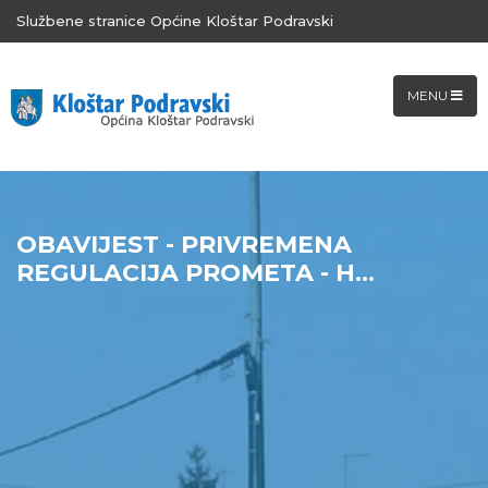
Službene stranice Općine Kloštar Podravski
MENU
OBAVIJEST - PRIVREMENA
REGULACIJA PROMETA - H...