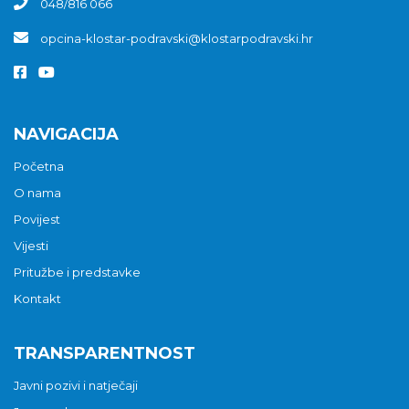
048/816 066
opcina-klostar-podravski@klostarpodravski.hr
NAVIGACIJA
Početna
O nama
Povijest
Vijesti
Pritužbe i predstavke
Kontakt
TRANSPARENTNOST
Javni pozivi i natječaji