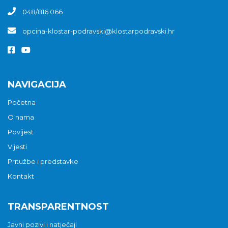
048/816 066
opcina-klostar-podravski@klostarpodravski.hr
NAVIGACIJA
Početna
O nama
Povijest
Vijesti
Pritužbe i predstavke
Kontakt
TRANSPARENTNOST
Javni pozivi i natječaji