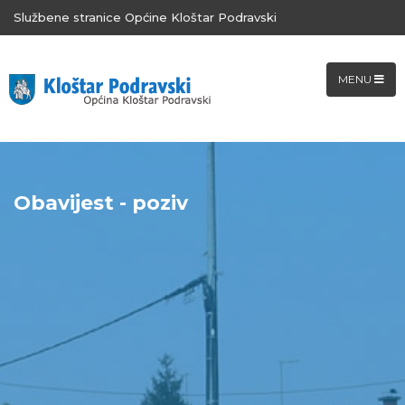
Službene stranice Općine Kloštar Podravski
MENU
Obavijest - poziv