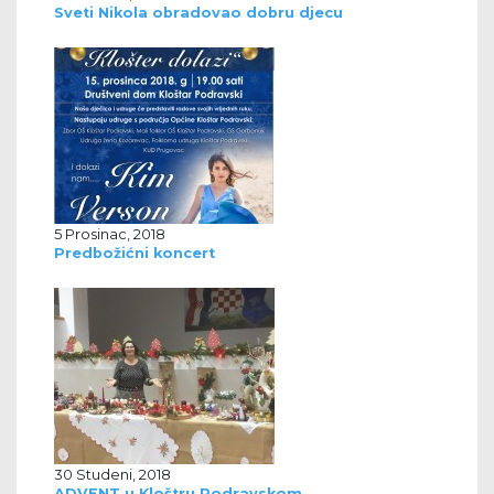
Sveti Nikola obradovao dobru djecu
5 Prosinac, 2018
Predbožićni koncert
30 Studeni, 2018
ADVENT u Kloštru Podravskom