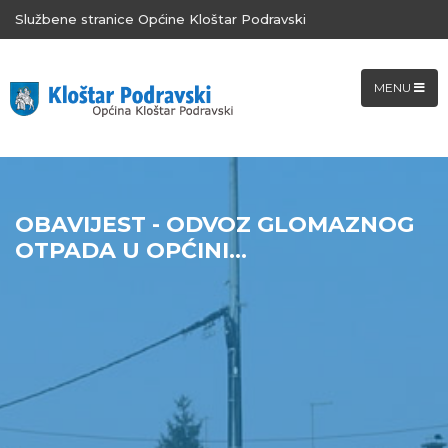
Službene stranice Općine Kloštar Podravski
MENU
OBAVIJEST - ODVOZ GLOMAZNOG
OTPADA U OPĆINI...