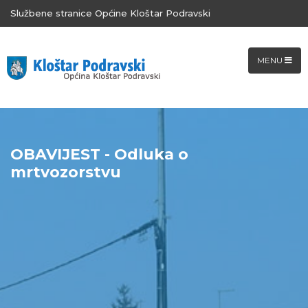
Službene stranice Općine Kloštar Podravski
MENU
OBAVIJEST - Odluka o
mrtvozorstvu