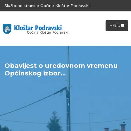
Službene stranice Općine Kloštar Podravski
MENU
Obavijest o uredovnom vremenu
Općinskog izbor...