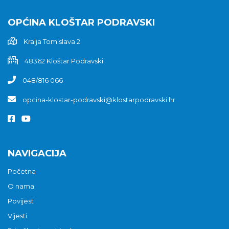
OPĆINA KLOŠTAR PODRAVSKI
Kralja Tomislava 2
48362 Kloštar Podravski
048/816 066
opcina-klostar-podravski@klostarpodravski.hr
NAVIGACIJA
Početna
O nama
Povijest
Vijesti