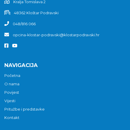
Kralja Tomislava 2
48362 Kloštar Podravski
048/816 066
opcina-klostar-podravski@klostarpodravski.hr
NAVIGACIJA
Početna
O nama
Povijest
Vijesti
Pritužbe i predstavke
Kontakt