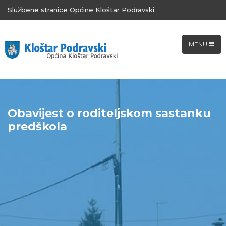
Službene stranice Općine Kloštar Podravski
MENU
Obavijest o roditeljskom sastanku
predškola