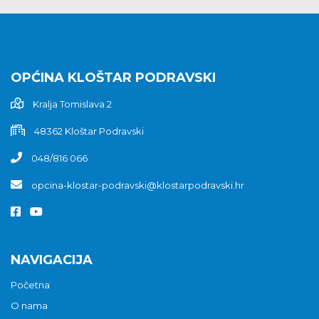
OPĆINA KLOŠTAR PODRAVSKI
Kralja Tomislava 2
48362 Kloštar Podravski
048/816 066
opcina-klostar-podravski@klostarpodravski.hr
NAVIGACIJA
Početna
O nama