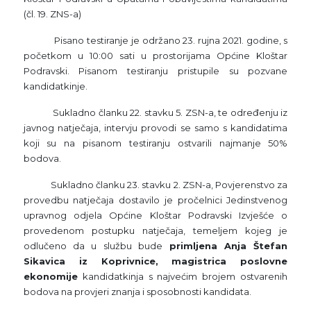
(čl. 19. ZNS-a)
Pisano testiranje je održano 23. rujna 2021. godine, s
početkom u 10:00 sati u prostorijama Općine Kloštar
Podravski. Pisanom testiranju pristupile su pozvane
kandidatkinje.
Sukladno članku 22. stavku 5. ZSN-a, te određenju iz
javnog natječaja, intervju provodi se samo s kandidatima
koji su na pisanom testiranju ostvarili najmanje 50%
bodova.
Sukladno članku 23. stavku 2. ZSN-a, Povjerenstvo za
provedbu natječaja dostavilo je pročelnici Jedinstvenog
upravnog odjela Općine Kloštar Podravski Izvješće o
provedenom postupku natječaja, temeljem kojeg je
odlučeno da u službu bude
primljena Anja Štefan
Sikavica iz Koprivnice, magistrica poslovne
ekonomije
kandidatkinja s najvećim brojem ostvarenih
bodova na provjeri znanja i sposobnosti kandidata.