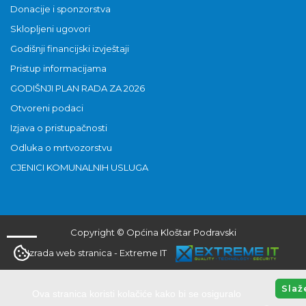
Donacije i sponzorstva
Sklopljeni ugovori
Godišnji financijski izvještaji
Pristup informacijama
GODIŠNJI PLAN RADA ZA 2026
Otvoreni podaci
Izjava o pristupačnosti
Odluka o mrtvozorstvu
CJENICI KOMUNALNIH USLUGA
Copyright © Općina Kloštar Podravski
Izrada web stranica
-
Extreme IT
Slaž
Ova stranica koristi kolačiće kako bi se osiguralo