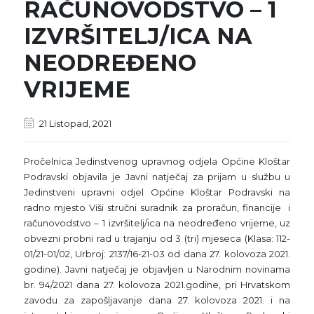
RAČUNOVODSTVO – 1
IZVRŠITELJ/ICA NA
NEODREĐENO
VRIJEME
21 Listopad, 2021
Pročelnica Jedinstvenog upravnog odjela Općine Kloštar
Podravski objavila je Javni natječaj za prijam u službu u
Jedinstveni upravni odjel Općine Kloštar Podravski na
radno mjesto Viši stručni suradnik za proračun, financije i
računovodstvo – 1 izvršitelj/ica na neodređeno vrijeme, uz
obvezni probni rad u trajanju od 3 (tri) mjeseca (Klasa: 112-
01/21-01/02, Urbroj: 2137/16-21-03 od dana 27. kolovoza 2021.
godine). Javni natječaj je objavljen u Narodnim novinama
br. 94/2021 dana 27. kolovoza 2021.godine, pri Hrvatskom
zavodu za zapošljavanje dana 27. kolovoza 2021. i na