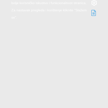
bolje korisničko iskustvo i funkcionalnost stranica.
Za nastavak pregleda i korištenje kliknite "Slažem
se".