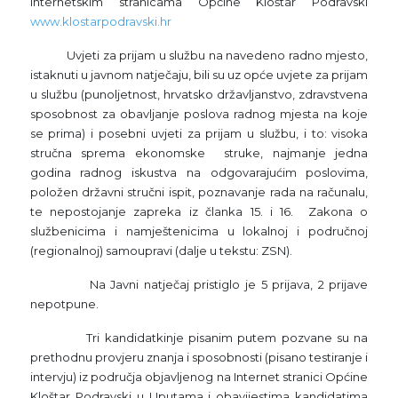
internetskim stranicama Općine Kloštar Podravski
www.klostarpodravski.hr
Uvjeti za prijam u službu na navedeno radno mjesto,
istaknuti u javnom natječaju, bili su uz opće uvjete za prijam
u službu (punoljetnost, hrvatsko državljanstvo, zdravstvena
sposobnost za obavljanje poslova radnog mjesta na koje
se prima) i posebni uvjeti za prijam u službu, i to: visoka
stručna sprema ekonomske struke, najmanje jedna
godina radnog iskustva na odgovarajućim poslovima,
položen državni stručni ispit, poznavanje rada na računalu,
te nepostojanje zapreka iz članka 15. i 16. Zakona o
službenicima i namještenicima u lokalnoj i područnoj
(regionalnoj) samoupravi (dalje u tekstu: ZSN).
Na Javni natječaj pristiglo je 5 prijava, 2 prijave
nepotpune.
Tri kandidatkinje pisanim putem pozvane su na
prethodnu provjeru znanja i sposobnosti (pisano testiranje i
intervju) iz područja objavljenog na Internet stranici Općine
Kloštar Podravski u Uputama i obavijestima kandidatima