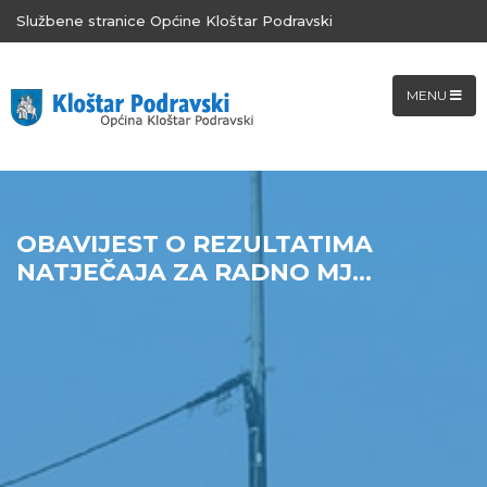
Službene stranice Općine Kloštar Podravski
MENU
OBAVIJEST O REZULTATIMA
NATJEČAJA ZA RADNO MJ...