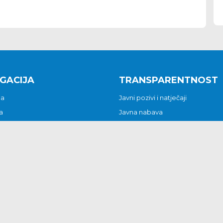
GACIJA
TRANSPARENTNOST
na
Javni pozivi i natječaji
a
Javna nabava
t
Javni pozivi i natječaji
Jedinstveni upravni odjel
be i predstavke
Općinsko vijeće
t
Općinski načelnik
Pritužbe i predstavke