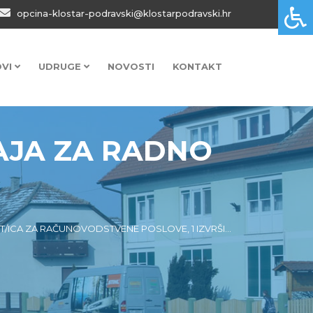
opcina-klostar-podravski@klostarpodravski.hr
OVI
UDRUGE
NOVOSTI
KONTAKT
AJA ZA RADNO
/ICA ZA RAČUNOVODSTVENE POSLOVE, 1 IZVRŠI...