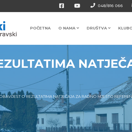
048/816 066
POČETNA
O NAMA
DRUŠTVA
KLUB
REZULTATIMA NATJEČ
OBAVIJEST O REZULTATIMA NATJEČAJA ZA RADNO MJESTO REFERENT