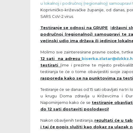
u lokalnoj i područnoj (regionalnoj) samoupravi
Koprivničko-križevačke županije, od danas, pon
SARS CoV-2 virus.
Testiranje se odnosi na GRUPE
(
državni sl
područnoj (regionalnoj) samoupravi te za
većinski udio ima država ili jedinice lokal
Molimo sve zainteresirane pravne osobe, tvrtke,
12 sati na adresu
biserka.zlatar@dzkkz.h
testirati
(
ime i prezime te mjesto prebivališt
testiranja te će o tome obavijestiti svoje zap
rasporeda kako se na punktovima za testir
Testiranje će se danas od 15 sati obavljati na tri
u krugu Doma zdravlja u Križevcima i Đurđ
Napominjemo kako će se
testiranje obavlj
do 12 sati dostaviti poslodavci!
Nakon obavljenih testiranja,
rezultati će u t
i taj će popis služiti kao dokaz za ulazak 