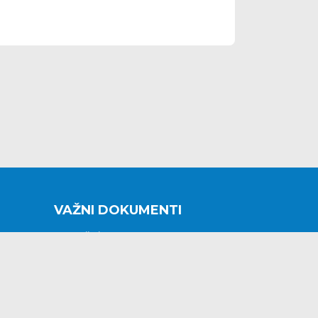
VAŽNI DOKUMENTI
Donacije i sponzorstva
Sklopljeni ugovori
Godišnji financijski izvještaji
Pristup informacijama
GODIŠNJI PLAN RADA ZA 2026