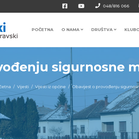
048/816 066
POČETNA
O NAMA
DRUŠTVA
KLUB
vođenju sigurnosne mj
četna
Vijesti
Vijesti iz općine
Obavijest o provođenju sigurnos