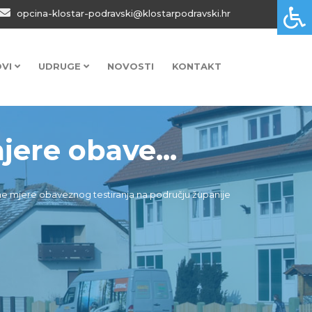
opcina-klostar-podravski@klostarpodravski.hr
OVI
UDRUGE
NOVOSTI
KONTAKT
ere obave...
ne mjere obaveznog testiranja na području županije