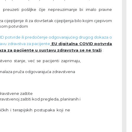
u preuzeti pošiljke čije nepreuzimanje bi imalo pravne
 cijepljenje ili za dovršetak cijepljenja bilo kojim cjepivom
ničkom potvrdom
VID potvrde ili predočenje odgovarajućeg drugog dokaza o
tavu zdravstva za pacijente
EU digitalna COVID potvrda
a za pacijente u sustavu zdravstva se ne traži
:
tveno stanje, već se pacijenti zaprimaju,
og nalaza pruža odgovarajuća zdravstvena
dravstvene zaštite
dravstvenoj zaštiti kod pregleda, planiranih i
čkih i terapijskih postupaka koji ne