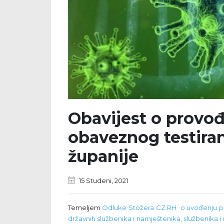
Obavijest o provo
obaveznog testira
županije
15 Studeni, 2021
Temeljem
Odluke Stožera CZ RH o uvođenju po
državnih službenika i namještenika, službenika 