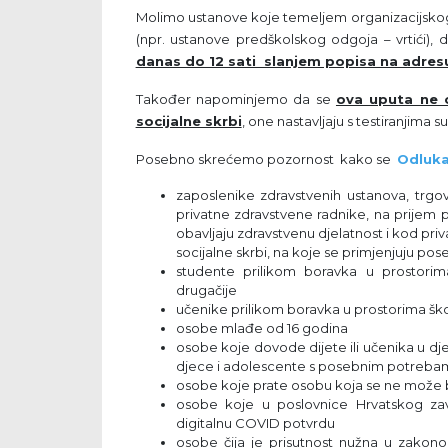
Molimo ustanove koje temeljem organizacijskog 
(npr. ustanove predškolskog odgoja – vrtići), 
danas do 12 sati slanjem popisa na adresu
Također napominjemo da se
ova uputa ne 
socijalne skrbi
, one nastavljaju s testiranjima 
Posebno skrećemo pozornost kako se
Odluk
zaposlenike zdravstvenih ustanova, trgov
privatne zdravstvene radnike, na prijem 
obavljaju zdravstvenu djelatnost i kod priv
socijalne skrbi, na koje se primjenjuju po
studente prilikom boravka u prostorima 
drugačije
učenike prilikom boravka u prostorima ško
osobe mlađe od 16 godina
osobe koje dovode dijete ili učenika u dječ
djece i adolescente s posebnim potreba
osobe koje prate osobu koja se ne može b
osobe koje u poslovnice Hrvatskog zav
digitalnu COVID potvrdu
osobe čija je prisutnost nužna u zako