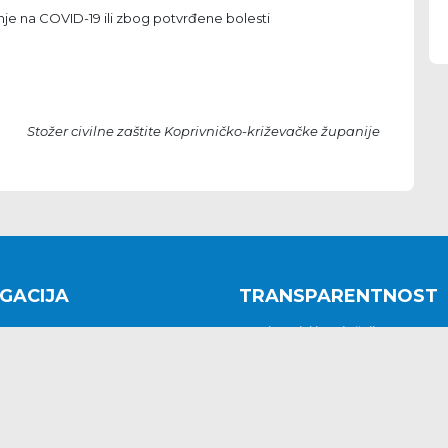
je na COVID-19 ili zbog potvrđene bolesti
Stožer civilne zaštite Koprivničko-križevačke županije
GACIJA
TRANSPARENTNOST
na
Javni pozivi i natječaji
a
Javna nabava
t
Javni pozivi i natječaji
Jedinstveni upravni odjel
be i predstavke
Općinsko vijeće