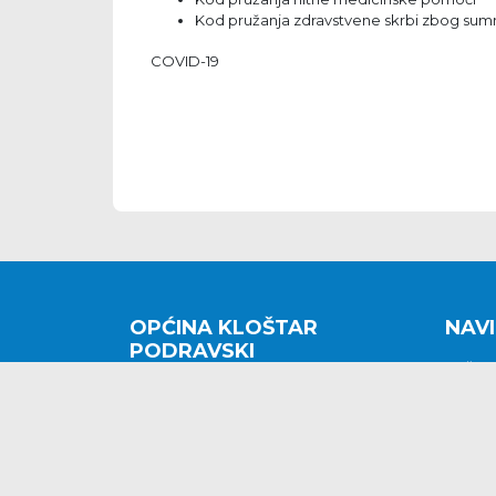
Kod pružanja zdravstvene skrbi zbog sumn
COVID-19
OPĆINA KLOŠTAR
NAVI
PODRAVSKI
Počet
Kralja Tomislava 2
O nam
Povijes
48362 Kloštar Podravski
Vijesti
048/816 066
Prituž