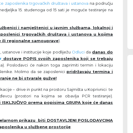
 te zaposlenika trgovačkih društava i ustanova
na području
edjeljka 15. studenoga od 15 sati je moguće testiranje na
užbenici i namještenici u javnim službama, lokalnoj i
poslenici trgovačkih društava i ustanova u kojima
ne ili regionalne samouprave
).
 ustanove i institucije koje podliježu
Odluci
da
danas do
r
dostave POPIS svojih zaposlenika koji se trebaju
a). Poslodavci će nakon toga zaprimiti termin i lokaciju
oslenike. Molimo da se zaposlenici
pridržavaju termina i
anje ne bi stvarale gužve!
 lokacije – drive in punkt na prostoru Sajmišta u Koprivnici te
evcu (prostori na kojima se obavlja PCR testiranje).
ati ISKLJUČIVO prema popisima GRUPA koje će danas
abelarnom prikazu biti DOSTAVLJENI POSLODAVCIMA
zaposlenika u službene prostorije
.