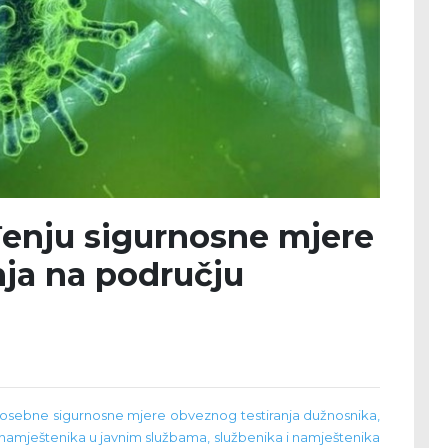
đenju sigurnosne mjere
nja na području
sebne sigurnosne mjere obveznog testiranja dužnosnika,
i namještenika u javnim službama, službenika i namještenika