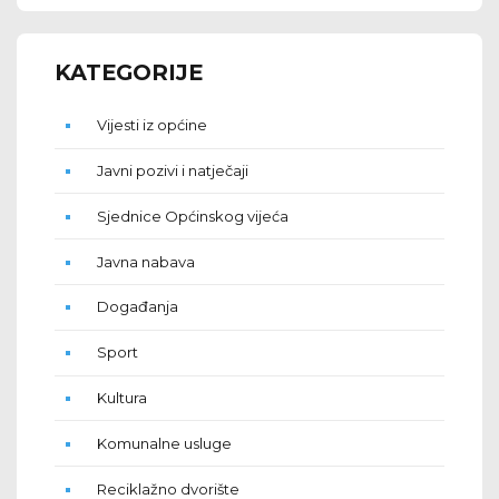
KATEGORIJE
Vijesti iz općine
Javni pozivi i natječaji
Sjednice Općinskog vijeća
Javna nabava
Događanja
Sport
Kultura
Komunalne usluge
Reciklažno dvorište