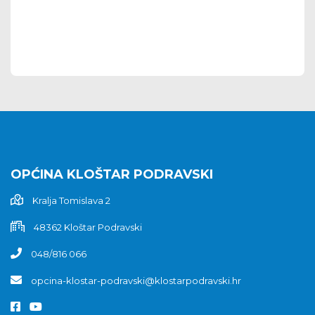
OPĆINA KLOŠTAR PODRAVSKI
Kralja Tomislava 2
48362 Kloštar Podravski
048/816 066
opcina-klostar-podravski@klostarpodravski.hr