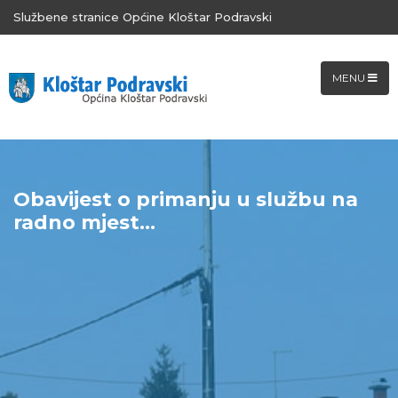
Službene stranice Općine Kloštar Podravski
MENU
Obavijest o primanju u službu na
radno mjest...