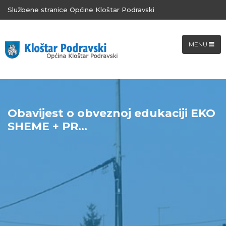
Službene stranice Općine Kloštar Podravski
MENU
Obavijest o obveznoj edukaciji EKO
SHEME + PR...