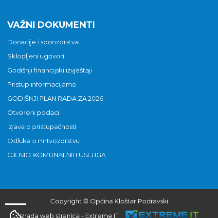
VAŽNI DOKUMENTI
Donacije i sponzorstva
Sklopljeni ugovori
Godišnji financijski izvještaji
Pristup informacijama
GODIŠNJI PLAN RADA ZA 2026
Otvoreni podaci
Izjava o pristupačnosti
Odluka o mrtvozorstvu
CJENICI KOMUNALNIH USLUGA
Copyright © Općina Kloštar Podravski
Izrada web stranica
-
Extreme IT