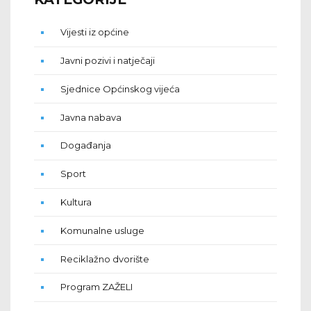
Vijesti iz općine
Javni pozivi i natječaji
Sjednice Općinskog vijeća
Javna nabava
Događanja
Sport
Kultura
Komunalne usluge
Reciklažno dvorište
Program ZAŽELI