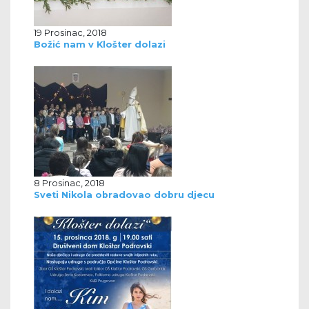
19 Prosinac, 2018
Božić nam v Klošter dolazi
8 Prosinac, 2018
Sveti Nikola obradovao dobru djecu