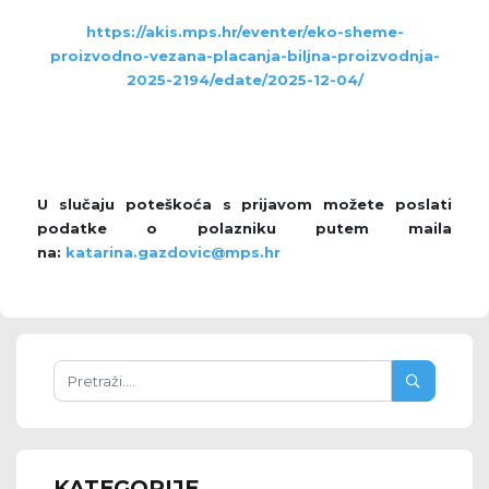
https://akis.mps.hr/eventer/eko-sheme-
proizvodno-vezana-placanja-biljna-proizvodnja-
2025-2194/edate/2025-12-04/
U slučaju poteškoća s prijavom možete poslati
podatke o polazniku putem maila
na:
katarina.gazdovic@mps.hr
KATEGORIJE