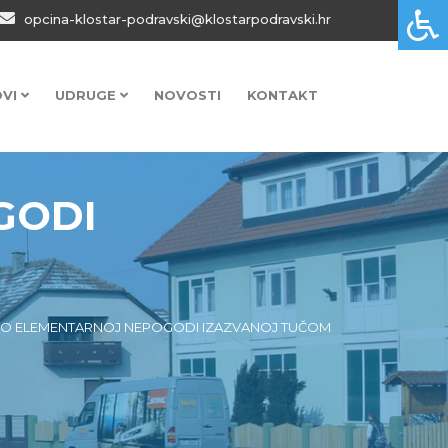
opcina-klostar-podravski@klostarpodravski.hr
OVI
UDRUGE
NOVOSTI
KONTAKT
GODI
 O ELEMENTARNOJ NEPOGODI IZAZVANOJ TUČOM