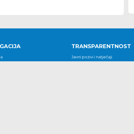
GACIJA
TRANSPARENTNOST
na
Javni pozivi i natječaji
a
Javna nabava
t
Javni pozivi i natječaji
Jedinstveni upravni odjel
be i predstavke
Općinsko vijeće
t
Općinski načelnik
Pritužbe i predstavke