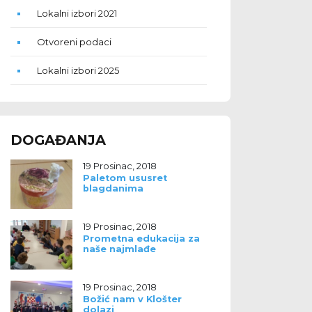
Lokalni izbori 2021
Otvoreni podaci
Lokalni izbori 2025
DOGAĐANJA
19 Prosinac, 2018
Paletom ususret
blagdanima
19 Prosinac, 2018
Prometna edukacija za
naše najmlađe
19 Prosinac, 2018
Božić nam v Klošter
dolazi