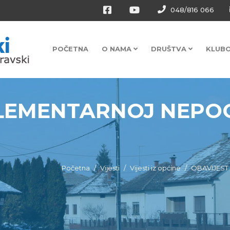
048/816 066
POČETNA
O NAMA
DRUŠTVA
KLUB
ELEMENTARNOJ NEPO
Početna
Vijesti
Vijesti iz općine
OBAVIJEST