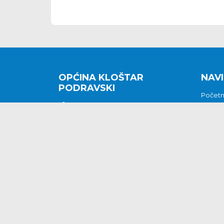
OPĆINA KLOŠTAR
NAVI
PODRAVSKI
Počet
Kralja Tomislava 2
O nam
Povijes
48362 Kloštar Podravski
Vijesti
048/816 066
Prituž
opcina-klostar-
Kontak
podravski@klostarpodravski.hr