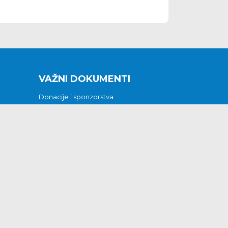
VAŽNI DOKUMENTI
Donacije i sponzorstva
Sklopljeni ugovori
Godišnji financijski izvještaji
Pristup informacijama
GODIŠNJI PLAN RADA ZA 2026
Otvoreni podaci
Izjava o pristupačnosti
Odluka o mrtvozorstvu
CJENICI KOMUNALNIH USLUGA