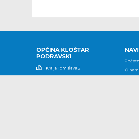
OPĆINA KLOŠTAR
NAVI
PODRAVSKI
Počet
Kralja Tomislava 2
O nam
Povijes
48362 Kloštar Podravski
Vijesti
048/816 066
Prituž
opcina-klostar-
Kontak
podravski@klostarpodravski.hr