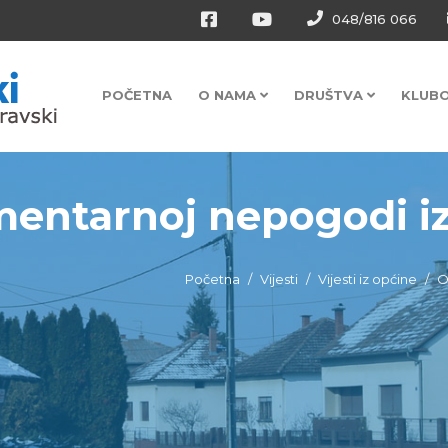
048/816 066
POČETNA
O NAMA
DRUŠTVA
KLUB
mentarnoj nepogodi iza
Početna
Vijesti
Vijesti iz općine
O