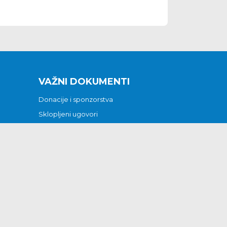
VAŽNI DOKUMENTI
Donacije i sponzorstva
Sklopljeni ugovori
Godišnji financijski izvještaji
Pristup informacijama
GODIŠNJI PLAN RADA ZA 2026
Otvoreni podaci
Izjava o pristupačnosti
Odluka o mrtvozorstvu
CJENICI KOMUNALNIH USLUGA