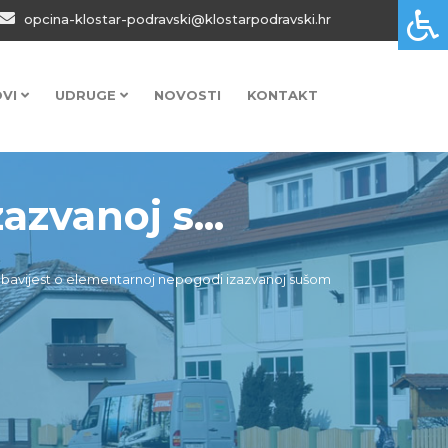
opcina-klostar-podravski@klostarpodravski.hr
OVI
UDRUGE
NOVOSTI
KONTAKT
zvanoj s...
bavijest o elementarnoj nepogodi izazvanoj sušom