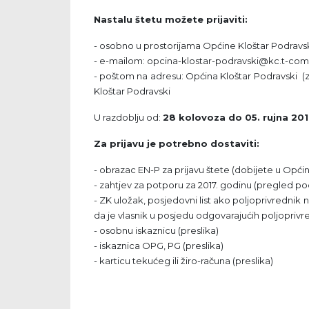
Nastalu štetu možete prijaviti:
- osobno u prostorijama Općine Kloštar Podravsk
- e-mailom: opcina-klostar-podravski@kc.t-com
- poštom na adresu: Općina Kloštar Podravski (
Kloštar Podravski
U razdoblju od:
28 kolovoza do 05. rujna 201
Za prijavu je potrebno dostaviti:
- obrazac EN-P za prijavu štete (dobijete u Općini 
- zahtjev za potporu za 2017. godinu (pregled podat
- ZK uložak, posjedovni list ako poljoprivrednik 
da je vlasnik u posjedu odgovarajućih poljoprivr
- osobnu iskaznicu (preslika)
- iskaznica OPG, PG (preslika)
- karticu tekućeg ili žiro-računa (preslika)