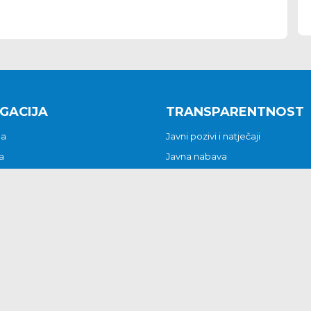
GACIJA
TRANSPARENTNOST
na
Javni pozivi i natječaji
a
Javna nabava
t
Javni pozivi i natječaji
Jedinstveni upravni odjel
be i predstavke
Općinsko vijeće
t
Općinski načelnik
Pritužbe i predstavke