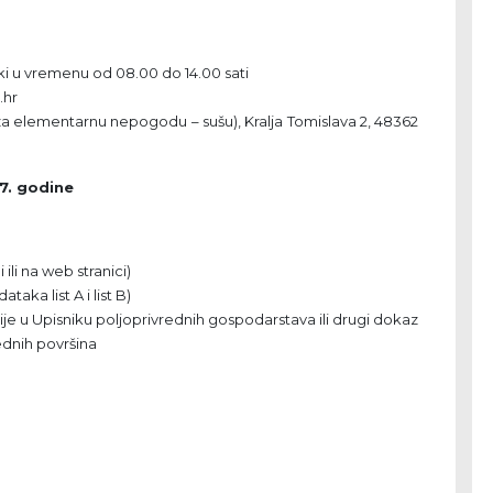
i u vremenu od 08.00 do 14.00 sati
.hr
za elementarnu nepogodu – sušu), Kralja Tomislava 2, 48362
7. godine
ili na web stranici)
aka list A i list B)
nije u Upisniku poljoprivrednih gospodarstava ili drugi dokaz
ednih površina