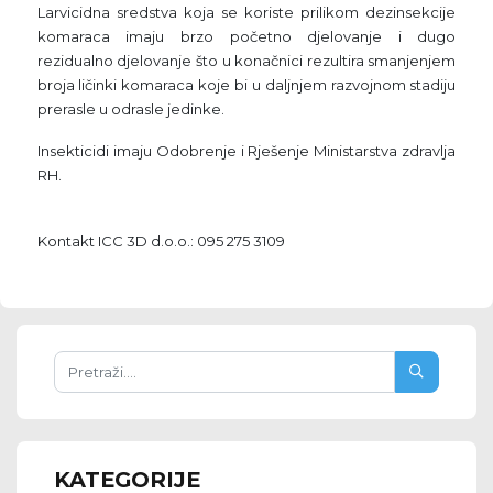
Larvicidna sredstva koja se koriste prilikom dezinsekcije
komaraca imaju brzo početno djelovanje i dugo
rezidualno djelovanje što u konačnici rezultira smanjenjem
broja ličinki komaraca koje bi u daljnjem razvojnom stadiju
prerasle u odrasle jedinke.
Insekticidi imaju Odobrenje i Rješenje Ministarstva zdravlja
RH.
Kontakt ICC 3D d.o.o.: 095 275 3109
KATEGORIJE