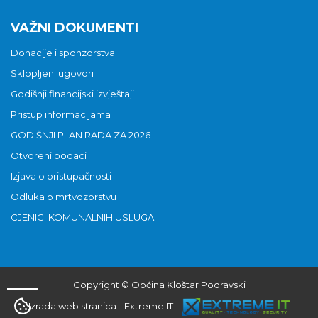
VAŽNI DOKUMENTI
Donacije i sponzorstva
Sklopljeni ugovori
Godišnji financijski izvještaji
Pristup informacijama
GODIŠNJI PLAN RADA ZA 2026
Otvoreni podaci
Izjava o pristupačnosti
Odluka o mrtvozorstvu
CJENICI KOMUNALNIH USLUGA
Copyright © Općina Kloštar Podravski
Izrada web stranica
-
Extreme IT