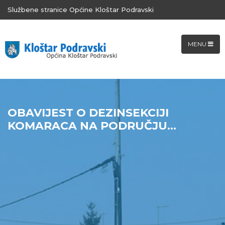
Službene stranice Općine Kloštar Podravski
MENU
OBAVIJEST O DEZINSEKCIJI
KOMARACA NA PODRUČJU...