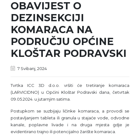
OBAVIJEST O
DEZINSEKCIJI
KOMARACA NA
PODRUČJU OPĆINE
KLOŠTAR PODRAVSKI
7 Svibanj, 2024
Tvrtka ICC 3D d.o.o. vršiti će tretiranje komaraca
(LARVICIDNO) u Općini Kloštar Podravski dana, četvrtak
09.05.2024. u jutarnjim satima.
Postupkom se suzbijaju ličinke komaraca, a provodi se
postavljanjem tableta ili granula u stajaće vode, odvodne
kanale, poplavne livade i na druga mjesta gdje je
evidentirano trajno ili potencijalno žarište komaraca.