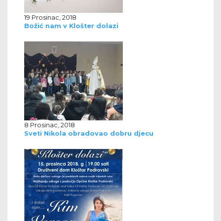
19 Prosinac, 2018
Božić nam v Klošter dolazi
8 Prosinac, 2018
Sveti Nikola obradovao dobru djecu