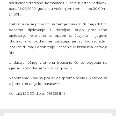
adulticidno tretiranje komaraca u Općini Kloštar Podravski
dana 15.08.2020. godine u večernjem terminu od 20.00h -
24.00h.
Tretiranje će se provoditi sa zemlje. Insekticidi imaju dobro
početno djelovanje i dovoljno dugo produženo
djelovanje. Neznatno su opasni za čovjeka i njegovu
okolinu, a u okolišu ne zaostaju, jer su biorazgradivi.
Insekticidi imaju odobrenje i rješenje Ministarstva Zdravlja
RH.
U slučaju lošijeg vremena tretiranje će se odgoditi na
sljedeći slobodni termin po dogovoru.
Napomena: Mole se pčelari da spreme pčele u košnice za
vrijeme tretiranja komaraca!!!!!
Kontakt ICC 3D d.o.o.: 091 525 11 41