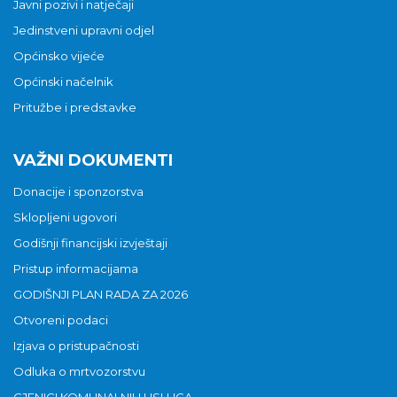
Javni pozivi i natječaji
Jedinstveni upravni odjel
Općinsko vijeće
Općinski načelnik
Pritužbe i predstavke
VAŽNI DOKUMENTI
Donacije i sponzorstva
Sklopljeni ugovori
Godišnji financijski izvještaji
Pristup informacijama
GODIŠNJI PLAN RADA ZA 2026
Otvoreni podaci
Izjava o pristupačnosti
Odluka o mrtvozorstvu
CJENICI KOMUNALNIH USLUGA