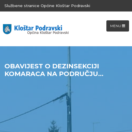
Službene stranice Općine Kloštar Podravski
MENU
OBAVIJEST O DEZINSEKCIJI
KOMARACA NA PODRUČJU...