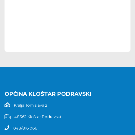
OPĆINA KLOŠTAR PODRAVSKI
Kralja Tomislava 2
48362 Kloštar Podravski
048/816 066