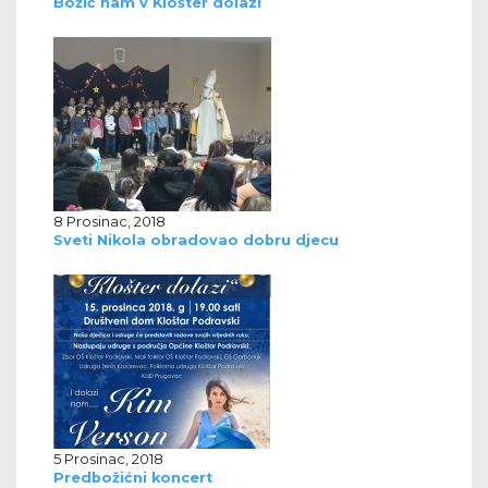
Božić nam v Klošter dolazi
8 Prosinac, 2018
Sveti Nikola obradovao dobru djecu
5 Prosinac, 2018
Predbožićni koncert