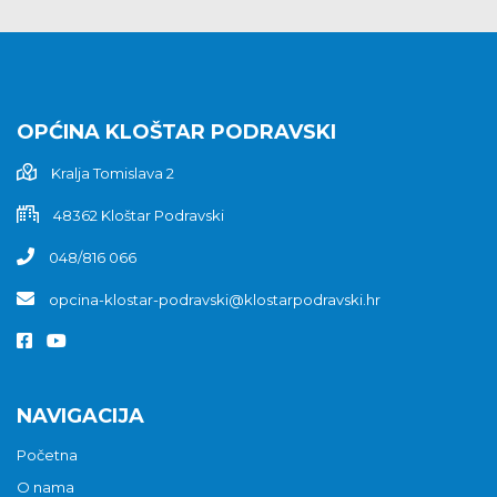
OPĆINA KLOŠTAR PODRAVSKI
Kralja Tomislava 2
48362 Kloštar Podravski
048/816 066
opcina-klostar-podravski@klostarpodravski.hr
NAVIGACIJA
Početna
O nama