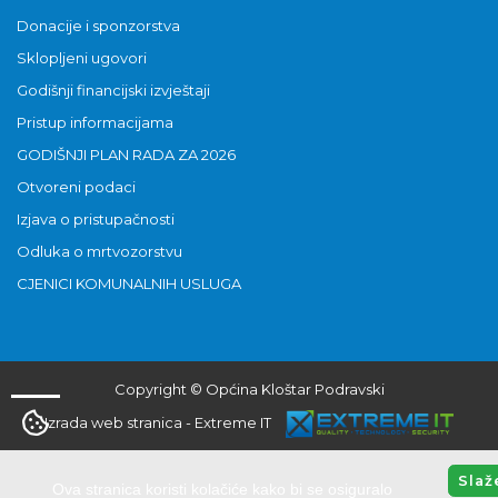
Donacije i sponzorstva
Sklopljeni ugovori
Godišnji financijski izvještaji
Pristup informacijama
GODIŠNJI PLAN RADA ZA 2026
Otvoreni podaci
Izjava o pristupačnosti
Odluka o mrtvozorstvu
CJENICI KOMUNALNIH USLUGA
Copyright © Općina Kloštar Podravski
Izrada web stranica
-
Extreme IT
Slaž
Ova stranica koristi kolačiće kako bi se osiguralo